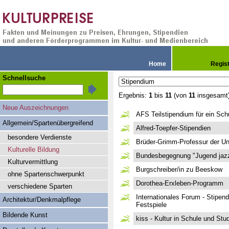
Home
Regis
Schnellsuche
Ergebnis:
1
bis
11
(von
11
insgesamt
Neue Auszeichnungen
AFS Teilstipendium für ein Sch
Allgemein/Spartenübergreifend
Alfred-Toepfer-Stipendien
besondere Verdienste
Brüder-Grimm-Professur der Uni
Kulturelle Bildung
Bundesbegegnung "Jugend jazz
Kulturvermittlung
Burgschreiber/in zu Beeskow
ohne Spartenschwerpunkt
Dorothea-Erxleben-Programm
verschiedene Sparten
Internationales Forum - Stipen
Architektur/Denkmalpflege
Festspiele
Bildende Kunst
kiss - Kultur in Schule und Stu