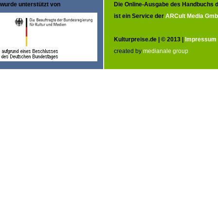
wurde unterstützt von
Die Online-Ausgabe des Handbuchs d
ist ein Service der
ARCult Media Gm
Kulturpreise.de | © 2013 |
Impressum
created by
medianale group