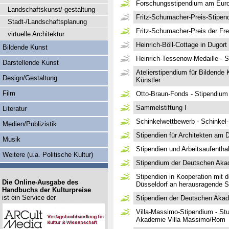
Forschungsstipendium am Europ
Landschaftskunst/-gestaltung
Fritz-Schumacher-Preis-Stipen
Stadt-/Landschaftsplanung
Fritz-Schumacher-Preis der Fr
virtuelle Architektur
Heinrich-Böll-Cottage in Dugort 
Bildende Kunst
Heinrich-Tessenow-Medaille - 
Darstellende Kunst
Atelierstipendium für Bildende 
Design/Gestaltung
Künstler
Film
Otto-Braun-Fonds - Stipendium 
Sammelstiftung I
Literatur
Schinkelwettbewerb - Schinkel-
Medien/Publizistik
Stipendien für Architekten am
Musik
Stipendien und Arbeitsaufenth
Weitere (u.a. Politische Kultur)
Stipendium der Deutschen Aka
Stipendien in Kooperation mit 
Die Online-Ausgabe des
Düsseldorf an herausragende S
Handbuchs der Kulturpreise
ist ein Service der
Stipendien der Deutschen Akad
Villa-Massimo-Stipendium - Stud
Akademie Villa Massimo/Rom