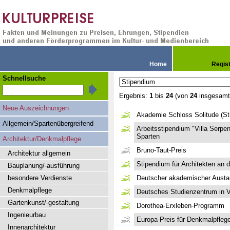
Home
Regis
Schnellsuche
Ergebnis:
1
bis
24
(von
24
insgesamt
Neue Auszeichnungen
Akademie Schloss Solitude (St
Allgemein/Spartenübergreifend
Arbeitsstipendium "Villa Serpen
Sparten
Architektur/Denkmalpflege
Bruno-Taut-Preis
Architektur allgemein
Stipendium für Architekten an d
Bauplanung/-ausführung
besondere Verdienste
Deutscher akademischer Austa
Denkmalpflege
Deutsches Studienzentrum in V
Gartenkunst/-gestaltung
Dorothea-Erxleben-Programm
Ingenieurbau
Europa-Preis für Denkmalpfleg
Innenarchitektur