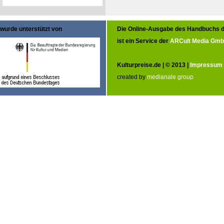
wurde unterstützt von
Die Online-Ausgabe des Handbuchs d
ist ein Service der
ARCult Media Gm
Kulturpreise.de | © 2013 |
Impressum
created by
medianale group