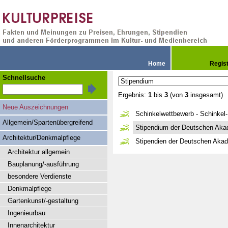
Home
Regis
Schnellsuche
Ergebnis:
1
bis
3
(von
3
insgesamt)
Neue Auszeichnungen
Schinkelwettbewerb - Schinkel-
Allgemein/Spartenübergreifend
Stipendium der Deutschen Aka
Architektur/Denkmalpflege
Stipendien der Deutschen Akad
Architektur allgemein
Bauplanung/-ausführung
besondere Verdienste
Denkmalpflege
Gartenkunst/-gestaltung
Ingenieurbau
Innenarchitektur