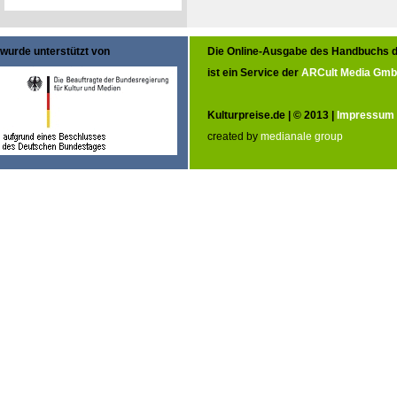
wurde unterstützt von
Die Online-Ausgabe des Handbuchs d
ist ein Service der
ARCult Media Gm
Kulturpreise.de | © 2013 |
Impressum
created by
medianale group