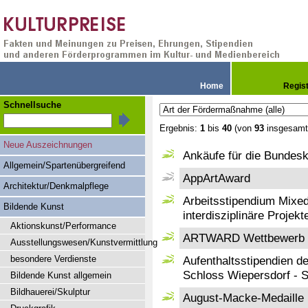
Home
Regis
Schnellsuche
Ergebnis:
1
bis
40
(von
93
insgesamt
Neue Auszeichnungen
Ankäufe für die Bunde
Allgemein/Spartenübergreifend
AppArtAward
Architektur/Denkmalpflege
Arbeitsstipendium Mixe
Bildende Kunst
interdisziplinäre Projek
Aktionskunst/Performance
ARTWARD Wettbewerb
Ausstellungswesen/Kunstvermittlung
besondere Verdienste
Aufenthaltsstipendien 
Schloss Wiepersdorf - S
Bildende Kunst allgemein
Bildhauerei/Skulptur
August-Macke-Medaille