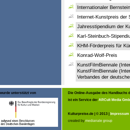
Internationaler Bernste
Internet-Kunstpreis der
Jahresstipendium der Ku
Karl-Steinbuch-Stipend
KHM-Förderpreis für Kün
Konrad-Wolf-Preis
KunstFilmBiennale (Inte
KunstFilmBiennale (Inte
Verbandes der deutschen
wurde unterstützt von
Die Online-Ausgabe des Handbuchs d
ist ein Service der
ARCult Media Gm
Kulturpreise.de | © 2013 |
Impressum
created by
medianale group