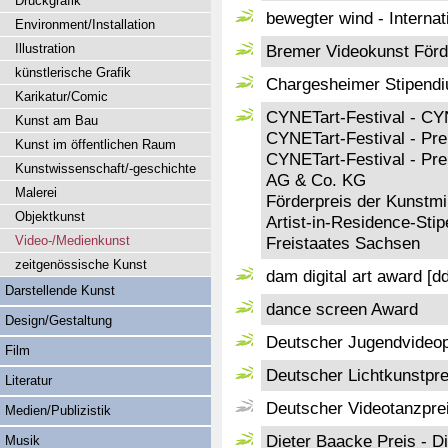
Druckgrafik
bewegter wind - Interna
Environment/Installation
Illustration
Bremer Videokunst Förd
künstlerische Grafik
Chargesheimer Stipend
Karikatur/Comic
CYNETart-Festival - C
Kunst am Bau
CYNETart-Festival - Pre
Kunst im öffentlichen Raum
CYNETart-Festival - Pr
Kunstwissenschaft/-geschichte
AG & Co. KG
Malerei
Förderpreis der Kunstmi
Objektkunst
Artist-in-Residence-Sti
Video-/Medienkunst
Freistaates Sachsen
zeitgenössische Kunst
dam digital art award [d
Darstellende Kunst
dance screen Award
Design/Gestaltung
Deutscher Jugendvideopr
Film
Deutscher Lichtkunstpre
Literatur
Deutscher Videotanzpre
Medien/Publizistik
Dieter Baacke Preis - D
Musik