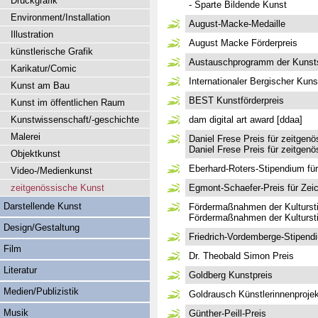
Druckgrafik
- Sparte Bildende Kunst
Environment/Installation
August-Macke-Medaille
Illustration
August Macke Förderpreis
künstlerische Grafik
Austauschprogramm der Kunsts
Karikatur/Comic
Internationaler Bergischer Kuns
Kunst am Bau
BEST Kunstförderpreis
Kunst im öffentlichen Raum
Kunstwissenschaft/-geschichte
dam digital art award [ddaa]
Malerei
Daniel Frese Preis für zeitgen
Daniel Frese Preis für zeitgen
Objektkunst
Eberhard-Roters-Stipendium fü
Video-/Medienkunst
zeitgenössische Kunst
Egmont-Schaefer-Preis für Zei
Darstellende Kunst
Fördermaßnahmen der Kultursti
Fördermaßnahmen der Kultursti
Design/Gestaltung
Friedrich-Vordemberge-Stipend
Film
Dr. Theobald Simon Preis
Literatur
Goldberg Kunstpreis
Medien/Publizistik
Goldrausch Künstlerinnenprojek
Musik
Günther-Peill-Preis