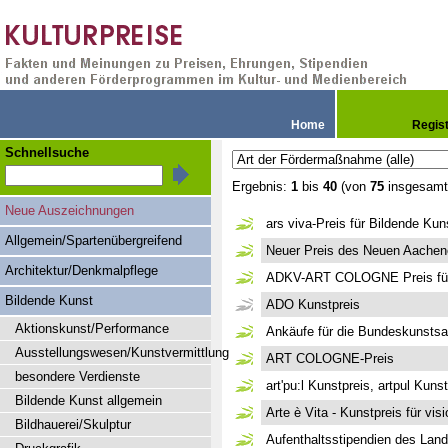
Home
Regis
Schnellsuche
Ergebnis:
1
bis
40
(von
75
insgesamt
Neue Auszeichnungen
ars viva-Preis für Bildende Ku
Allgemein/Spartenübergreifend
Neuer Preis des Neuen Aachen
Architektur/Denkmalpflege
ADKV-ART COLOGNE Preis für
Bildende Kunst
ADO Kunstpreis
Aktionskunst/Performance
Ankäufe für die Bundeskunst
Ausstellungswesen/Kunstvermittlung
ART COLOGNE-Preis
besondere Verdienste
art'pu:l Kunstpreis, artpul Kuns
Bildende Kunst allgemein
Arte è Vita - Kunstpreis für visi
Bildhauerei/Skulptur
Aufenthaltsstipendien des Lan