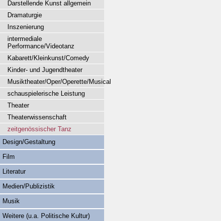
Darstellende Kunst allgemein
Dramaturgie
Inszenierung
intermediale
Performance/Videotanz
Kabarett/Kleinkunst/Comedy
Kinder- und Jugendtheater
Musiktheater/Oper/Operette/Musical
schauspielerische Leistung
Theater
Theaterwissenschaft
zeitgenössischer Tanz
Design/Gestaltung
Film
Literatur
Medien/Publizistik
Musik
Weitere (u.a. Politische Kultur)