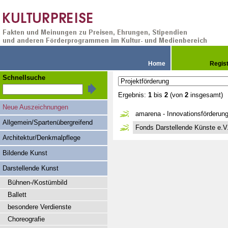
Home
Regis
Schnellsuche
Ergebnis:
1
bis
2
(von
2
insgesamt)
Neue Auszeichnungen
amarena - Innovationsförderun
Allgemein/Spartenübergreifend
Fonds Darstellende Künste e.V
Architektur/Denkmalpflege
Bildende Kunst
Darstellende Kunst
Bühnen-/Kostümbild
Ballett
besondere Verdienste
Choreografie