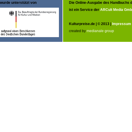
wurde unterstützt von
Die Online-Ausgabe des Handbuchs d
ist ein Service der
ARCult Media Gm
Kulturpreise.de | © 2013 |
Impressum
created by
medianale group