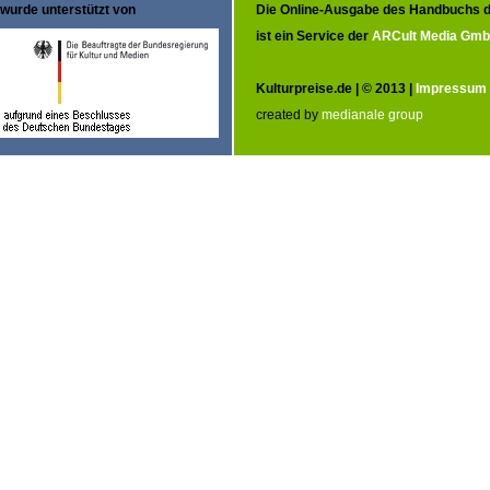
wurde unterstützt von
Die Online-Ausgabe des Handbuchs d
ist ein Service der
ARCult Media Gm
Kulturpreise.de | © 2013 |
Impressum
created by
medianale group