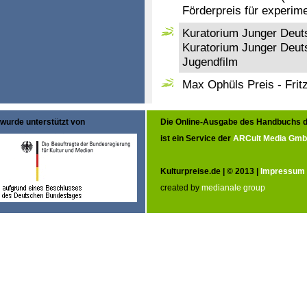
Förderpreis für experime
Kuratorium Junger Deuts
Kuratorium Junger Deuts
Jugendfilm
Max Ophüls Preis - Frit
wurde unterstützt von
Die Online-Ausgabe des Handbuchs d
ist ein Service der
ARCult Media Gm
Kulturpreise.de | © 2013 |
Impressum
created by
medianale group