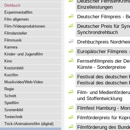
Deutscher FernsehKrimi
Drehbuch
Einzelleistungen
Experimentalfilm
Deutscher Filmpreis - 
Film allgemein
Deutscher Preis für Sy
Film-/Videoproduktionen
Synchrondrehbuch
Filmdarsteller
Filmmusik
Drehbuchpreis Nordrhei
Kamera
Europäischer Filmpreis
Kinder- und Jugendfilm
Fernsehfilmpreis der D
Kino
Künste - Sonderpreise
Kostümbild
Kurzfilm
Festival des deutschen 
Musikvideo/Web-Video
Festival des deutschen 
Regie
Film- und Medienförder
Schnitt
und Stoffentwicklung
Spielfilm
Filmfest Hamburg - Mon
Szenenbild
Tontechnik
Filmförderpreis für Kop
Trick-/Animationsfilm (digital)
Filmförderung des Bund