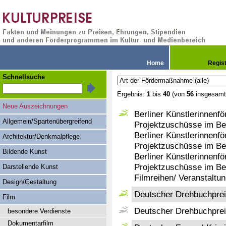
Home
Regis
Schnellsuche
Ergebnis:
1
bis
40
(von
56
insgesamt
Neue Auszeichnungen
Berliner Künstlerinnenfö
Allgemein/Spartenübergreifend
Projektzuschüsse im Ber
Berliner Künstlerinnenfö
Architektur/Denkmalpflege
Projektzuschüsse im Be
Bildende Kunst
Berliner Künstlerinnenfö
Projektzuschüsse im Ber
Darstellende Kunst
Filmreihen/ Veranstaltu
Design/Gestaltung
Deutscher Drehbuchpre
Film
Deutscher Drehbuchprei
besondere Verdienste
Dokumentarfilm