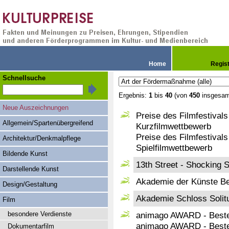
Home
Regis
Schnellsuche
Ergebnis:
1
bis
40
(von
450
insgesam
Neue Auszeichnungen
Preise des Filmfestival
Allgemein/Spartenübergreifend
Kurzfilmwettbewerb
Preise des Filmfestival
Architektur/Denkmalpflege
Spielfilmwettbewerb
Bildende Kunst
13th Street - Shocking S
Darstellende Kunst
Akademie der Künste Ber
Design/Gestaltung
Akademie Schloss Solitu
Film
besondere Verdienste
animago AWARD - Beste 
animago AWARD - Beste 
Dokumentarfilm