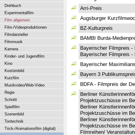
Drehbuch
Arri-Preis
Experimentalfilm
Augsburger Kurzfilmwo
Film allgemein
Film-/Videoproduktionen
BZ-Kulturpreis
Filmdarsteller
BAMBI Burda-Medienpre
Filmmusik
Bayerischer Filmpreis 
Kamera
Bayerischer Filmpreis -
Kinder- und Jugendfilm
Kino
Bayerischer Maximilian
Kostümbild
Bayern 3 Publikumspreis
Kurzfilm
BDFA - Filmpreis der De
Musikvideo/Web-Video
Regie
Berliner Künstlerinnenfö
Schnitt
Projektzuschüsse im Ber
Berliner Künstlerinnenfö
Spielfilm
Projektzuschüsse im Be
Szenenbild
Berliner Künstlerinnenfö
Tontechnik
Projektzuschüsse im Ber
Trick-/Animationsfilm (digital)
Filmreihen/ Veranstaltu