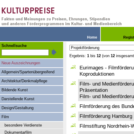
Home
Regis
Schnellsuche
Ergebnis:
1
bis
12
(von
12
insgesamt
Neue Auszeichnungen
Eurimages - Filmförderu
Allgemein/Spartenübergreifend
Koproduktionen
Architektur/Denkmalpflege
Film- und Medienförder
Präsentation
Bildende Kunst
Film- und Medienförder
Darstellende Kunst
Filmförderung des Bund
Design/Gestaltung
Filmförderung Hamburg 
Film
besondere Verdienste
Filmstiftung Nordrhein-
Dokumentarfilm