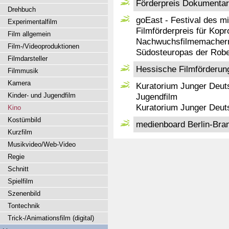
Förderpreis Dokumentar
Drehbuch
goEast - Festival des mi
Experimentalfilm
Filmförderpreis für Kop
Film allgemein
Nachwuchsfilmemachern
Film-/Videoproduktionen
Südosteuropas der Robe
Filmdarsteller
Hessische Filmförderung
Filmmusik
Kamera
Kuratorium Junger Deuts
Kinder- und Jugendfilm
Jugendfilm
Kuratorium Junger Deuts
Kino
Kostümbild
medienboard Berlin-Br
Kurzfilm
Musikvideo/Web-Video
Regie
Schnitt
Spielfilm
Szenenbild
Tontechnik
Trick-/Animationsfilm (digital)