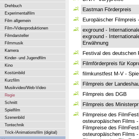
Drehbuch
Eastman Förderpreis
Experimentalfilm
Europäischer Filmpreis 
Film allgemein
Film-/Videoproduktionen
exground - Internation
Filmdarsteller
exground - Internation
Erwähnung
Filmmusik
Kamera
Festival des deutschen 
Kinder- und Jugendfilm
Filmförderpreis für Kop
Kino
Kostümbild
filmkunstfest M-V - Spi
Kurzfilm
Filmpreis der Landesha
Musikvideo/Web-Video
Filmpreis des DGB
Regie
Schnitt
Filmpreis des Minister
Spielfilm
Filmpreise des FilmFesti
Szenenbild
osteuropäischen Films -
Tontechnik
Filmpreise des FilmFesti
Trick-/Animationsfilm (digital)
osteuropäischen Films -