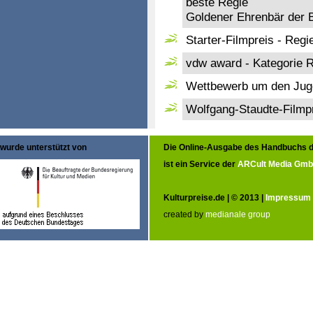
beste Regie
Goldener Ehrenbär der B
Starter-Filmpreis - Regi
vdw award - Kategorie 
Wettbewerb um den Juge
Wolfgang-Staudte-Filmp
wurde unterstützt von
Die Online-Ausgabe des Handbuchs d
ist ein Service der
ARCult Media Gm
Kulturpreise.de | © 2013 |
Impressum
created by
medianale group