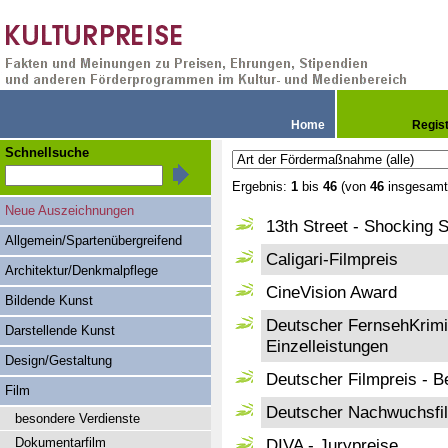
Home
Regis
Schnellsuche
Ergebnis:
1
bis
46
(von
46
insgesamt
Neue Auszeichnungen
13th Street - Shocking S
Allgemein/Spartenübergreifend
Caligari-Filmpreis
Architektur/Denkmalpflege
CineVision Award
Bildende Kunst
Deutscher FernsehKrimi
Darstellende Kunst
Einzelleistungen
Design/Gestaltung
Deutscher Filmpreis - B
Film
Deutscher Nachwuchsfi
besondere Verdienste
Dokumentarfilm
DIVA - Jurypreise