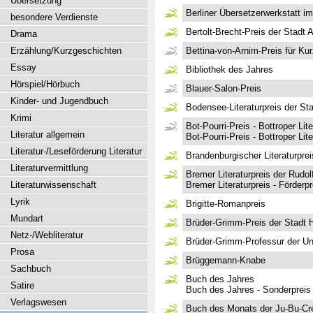
Übersetzung
Berliner Übersetzerwerkstatt im
besondere Verdienste
Bertolt-Brecht-Preis der Stadt
Drama
Erzählung/Kurzgeschichten
Bettina-von-Arnim-Preis für Kur
Essay
Bibliothek des Jahres
Hörspiel/Hörbuch
Blauer-Salon-Preis
Kinder- und Jugendbuch
Bodensee-Literaturpreis der St
Krimi
Bot-Pourri-Preis - Bottroper Lite
Literatur allgemein
Bot-Pourri-Preis - Bottroper Lit
Literatur-/Leseförderung Literatur
Brandenburgischer Literaturpre
Literaturvermittlung
Bremer Literaturpreis der Rudol
Literaturwissenschaft
Bremer Literaturpreis - Förderpr
Lyrik
Brigitte-Romanpreis
Mundart
Brüder-Grimm-Preis der Stadt 
Netz-/Webliteratur
Brüder-Grimm-Professur der Uni
Prosa
Brüggemann-Knabe
Sachbuch
Buch des Jahres
Satire
Buch des Jahres - Sonderpreis
Verlagswesen
Buch des Monats der Ju-Bu-Cr