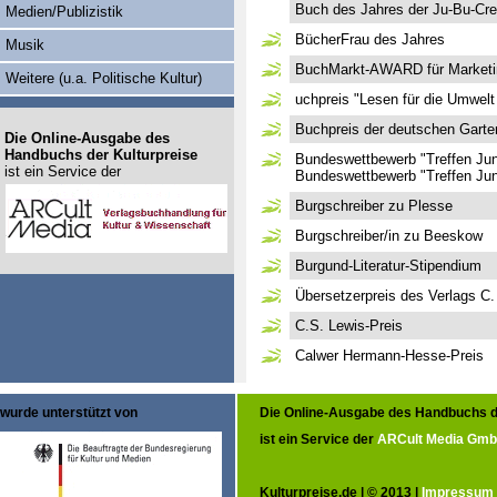
Buch des Jahres der Ju-Bu-Cr
Medien/Publizistik
BücherFrau des Jahres
Musik
BuchMarkt-AWARD für Market
Weitere (u.a. Politische Kultur)
uchpreis "Lesen für die Umwelt
Buchpreis der deutschen Garte
Die Online-Ausgabe des
Handbuchs der Kulturpreise
Bundeswettbewerb "Treffen Jun
ist ein Service der
Bundeswettbewerb "Treffen Ju
Burgschreiber zu Plesse
Burgschreiber/in zu Beeskow
Burgund-Literatur-Stipendium
Übersetzerpreis des Verlags C
C.S. Lewis-Preis
Calwer Hermann-Hesse-Preis
wurde unterstützt von
Die Online-Ausgabe des Handbuchs d
ist ein Service der
ARCult Media Gm
Kulturpreise.de | © 2013 |
Impressum