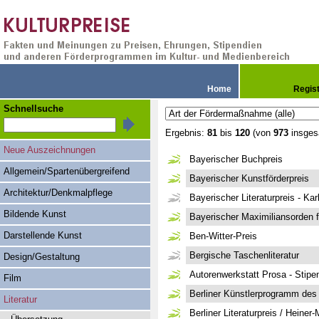
Home
Regis
Schnellsuche
Ergebnis:
81
bis
120
(von
973
insges
Neue Auszeichnungen
Bayerischer Buchpreis
Allgemein/Spartenübergreifend
Bayerischer Kunstförderpreis
Architektur/Denkmalpflege
Bayerischer Literaturpreis - Kar
Bildende Kunst
Bayerischer Maximiliansorden 
Darstellende Kunst
Ben-Witter-Preis
Bergische Taschenliteratur
Design/Gestaltung
Autorenwerkstatt Prosa - Stip
Film
Berliner Künstlerprogramm de
Literatur
Berliner Literaturpreis / Heine