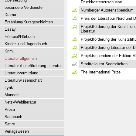
Übersetzung
Druckkostenzuschüsse
besondere Verdienste
Nürnberger Autorenstipendium
Drama
Preis der LiteraTour Nord und
Erzählung/Kurzgeschichten
Projektförderung der Kunst- und
Essay
Literatur
Hörspiel/Hörbuch
Projektförderung der Kunststi
Kinder- und Jugendbuch
Projektförderung Literatur der B
Krimi
Projektstipendien der Edition 
Literatur allgemein
Stadtteilautor Saarbrücken
Literatur-/Leseförderung Literatur
The International Prize
Literaturvermittlung
Literaturwissenschaft
Lyrik
Mundart
Netz-/Webliteratur
Prosa
Sachbuch
Satire
Verlagswesen