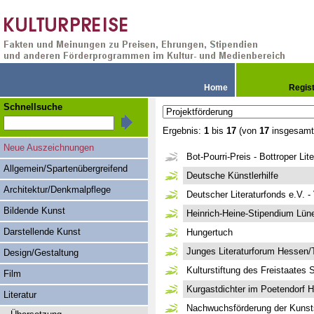
Home
Regis
Schnellsuche
Ergebnis:
1
bis
17
(von
17
insgesamt
Neue Auszeichnungen
Bot-Pourri-Preis - Bottroper Lite
Allgemein/Spartenübergreifend
Deutsche Künstlerhilfe
Architektur/Denkmalpflege
Deutscher Literaturfonds e.V. -
Bildende Kunst
Heinrich-Heine-Stipendium Lün
Darstellende Kunst
Hungertuch
Junges Literaturforum Hessen/
Design/Gestaltung
Kulturstiftung des Freistaates 
Film
Kurgastdichter im Poetendorf H
Literatur
Nachwuchsförderung der Kunsts