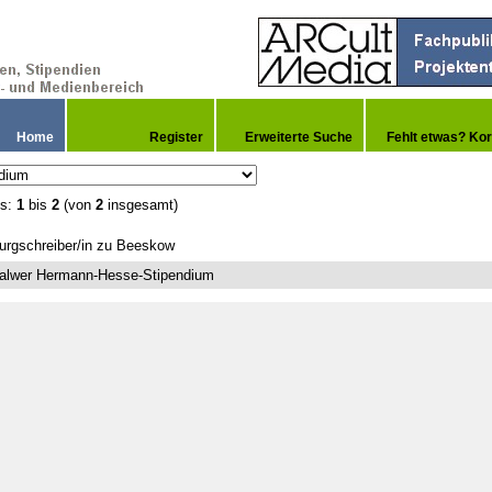
Home
Register
Erweiterte Suche
Fehlt etwas? Kor
is:
1
bis
2
(von
2
insgesamt)
urgschreiber/in zu Beeskow
alwer Hermann-Hesse-Stipendium