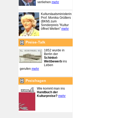
verliehen
mehr
Kulturstaatsministerin
Prof. Monika Grütters
(BKM) zum
Sonderpreis "Kultur
öffnet Welten"
mehr
Preise-Talk
1852 wurde in
Berlin der
Schinkel-
Wettbewerb
ins
Leben
gerufen
mehr
Preisfragen
Wie kommt man ins
Handbuch der
Kulturpreise?
mehr