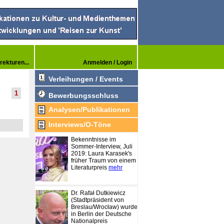
rekturen...
Anmelden / Login
Verleihungen / Events
1
Bewerbungsschluss
Analysen/Publikationen
Interviews/O-Töne
Bekenntnisse im
Sommer-Interview, Juli
2019: Laura Karasek's
früher Traum von einem
Literaturpreis
mehr
Dr. Rafał Dutkiewicz
(Stadtpräsident von
Breslau/Wrocław) wurde
in Berlin der Deutsche
Nationalpreis