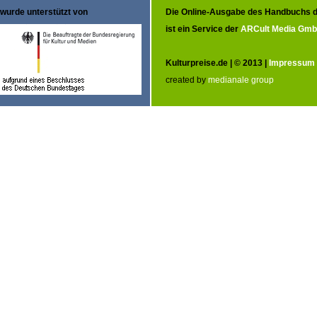
wurde unterstützt von
Die Online-Ausgabe des Handbuchs d
ist ein Service der
ARCult Media Gm
Kulturpreise.de | © 2013 |
Impressum
created by
medianale group