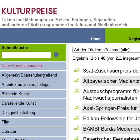
Home
Regis
Schnellsuche
Ergebnis:
1
bis
40
(von
211
insgesam
Neue Auszeichnungen
3sat-Zuschauerpreis de
Allgemein/Spartenübergreifend
Altbayerischer Medienpr
Architektur/Denkmalpflege
Austauschprogramm für 
Bildende Kunst
Nachwuchsjournalisten
Darstellende Kunst
Axel-Springer-Preis für 
Design/Gestaltung
Balkan Fellowship for Jo
Film
BAMBI Burda-Medienpre
Literatur
Bayerischer Fernsehprei