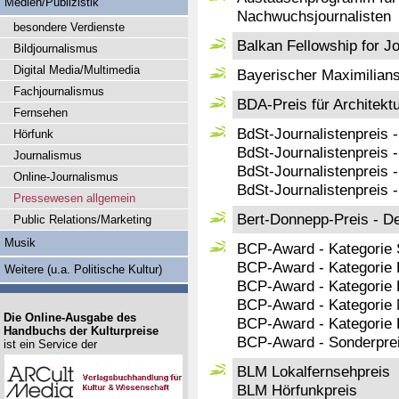
Medien/Publizistik
Nachwuchsjournalisten
besondere Verdienste
Balkan Fellowship for Jo
Bildjournalismus
Digital Media/Multimedia
Bayerischer Maximilian
Fachjournalismus
BDA-Preis für Architektu
Fernsehen
BdSt-Journalistenpreis -
Hörfunk
BdSt-Journalistenpreis 
Journalismus
BdSt-Journalistenpreis 
Online-Journalismus
BdSt-Journalistenpreis 
Pressewesen allgemein
Bert-Donnepp-Preis - De
Public Relations/Marketing
Musik
BCP-Award - Kategorie 
BCP-Award - Kategorie E
Weitere (u.a. Politische Kultur)
BCP-Award - Kategorie 
BCP-Award - Kategorie M
Die Online-Ausgabe des
BCP-Award - Kategorie
Handbuchs der Kulturpreise
BCP-Award - Sonderpre
ist ein Service der
BLM Lokalfernsehpreis
BLM Hörfunkpreis