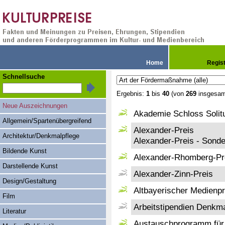
Home
Regis
Schnellsuche
Ergebnis:
1
bis
40
(von
269
insgesam
Neue Auszeichnungen
Akademie Schloss Solitu
Allgemein/Spartenübergreifend
Alexander-Preis
Architektur/Denkmalpflege
Alexander-Preis - Sonde
Bildende Kunst
Alexander-Rhomberg-Pr
Darstellende Kunst
Alexander-Zinn-Preis
Design/Gestaltung
Altbayerischer Medienpr
Film
Arbeitstipendien Denkm
Literatur
Austauschprogramm für 