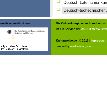
Deutsch-Lateinamerikan
Deutsch-tschechischer J
wurde unterstützt von
Die Online-Ausgabe des Handbuchs d
ist ein Service der
ARCult Media Gm
Kulturpreise.de | © 2013 |
Impressum
created by
medianale group