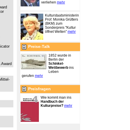
verliehen
mehr
Award
tor
Kulturstaatsministerin
Prof. Monika Grütters
(BKM) zum
Sonderpreis "Kultur
öffnet Welten"
mehr
icator
Preise-Talk
1852 wurde in
Berlin der
Schinkel-
a Award
Wettbewerb
ins
Leben
gerufen
mehr
ittel-
Preisfragen
Wie kommt man ins
Handbuch der
Kulturpreise?
mehr