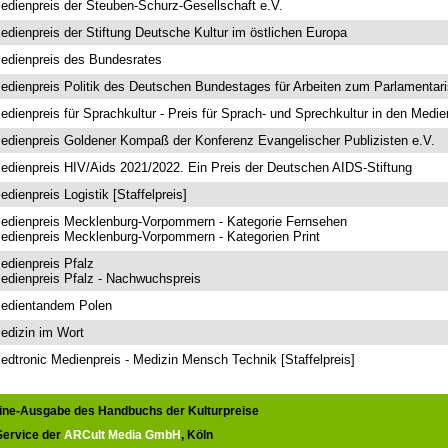
edienpreis der Steuben-Schurz-Gesellschaft e.V.
edienpreis der Stiftung Deutsche Kultur im östlichen Europa
edienpreis des Bundesrates
edienpreis Politik des Deutschen Bundestages für Arbeiten zum Parlamenta
edienpreis für Sprachkultur - Preis für Sprach- und Sprechkultur in den Medie
edienpreis Goldener Kompaß der Konferenz Evangelischer Publizisten e.V.
edienpreis HIV/Aids 2021/2022. Ein Preis der Deutschen AIDS-Stiftung
edienpreis Logistik [Staffelpreis]
edienpreis Mecklenburg-Vorpommern - Kategorie Fernsehen
edienpreis Mecklenburg-Vorpommern - Kategorien Print
edienpreis Pfalz
edienpreis Pfalz - Nachwuchspreis
edientandem Polen
edizin im Wort
edtronic Medienpreis - Medizin Mensch Technik [Staffelpreis]
line-Ausgabe des Handbuchs der Kulturpreise
 Service der
ARCult Media GmbH
, Köln