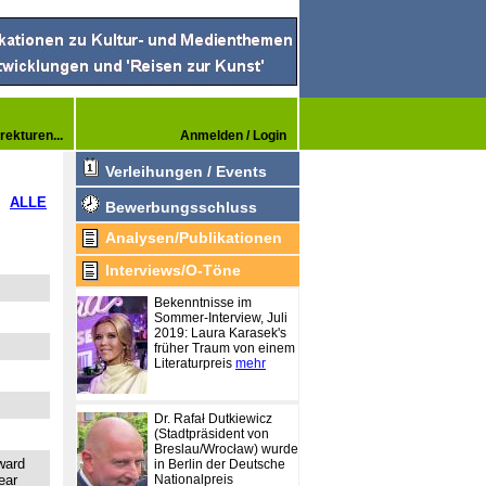
rekturen...
Anmelden / Login
Verleihungen / Events
ALLE
Bewerbungsschluss
Analysen/Publikationen
Interviews/O-Töne
Bekenntnisse im
Sommer-Interview, Juli
2019: Laura Karasek's
früher Traum von einem
Literaturpreis
mehr
Dr. Rafał Dutkiewicz
(Stadtpräsident von
Breslau/Wrocław) wurde
ward
in Berlin der Deutsche
ear
Nationalpreis