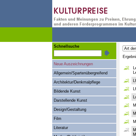
Schnellsuche
Ergebn
Neue Auszeichnungen
L
L
Allgemein/Spartenübergreifend
L
Architektur/Denkmalpflege
L
Bildende Kunst
L
Darstellende Kunst
M
Design/Gestaltung
M
Film
M
Literatur
M
M