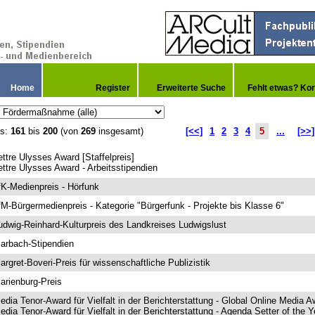
Home
Register
Erweiterte Suche
Fehlt etwas? Kor
is:
161
bis
200
(von
269
insgesamt)
[<<]
1
2
3
4
5
...
[>>]
ettre Ulysses Award [Staffelpreis]
ettre Ulysses Award - Arbeitsstipendien
fK-Medienpreis - Hörfunk
fM-Bürgermedienpreis - Kategorie "Bürgerfunk - Projekte bis Klasse 6"
udwig-Reinhard-Kulturpreis des Landkreises Ludwigslust
arbach-Stipendien
argret-Boveri-Preis für wissenschaftliche Publizistik
arienburg-Preis
edia Tenor-Award für Vielfalt in der Berichterstattung - Global Online Media A
edia Tenor-Award für Vielfalt in der Berichterstattung - Agenda Setter of the Y