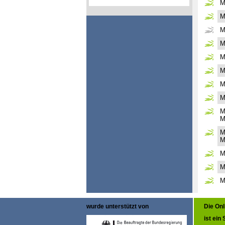
M
M
M
M
M
M
M
M
M
M
M
M
M
M
M
wurde unterstützt von
Die On
ist ein