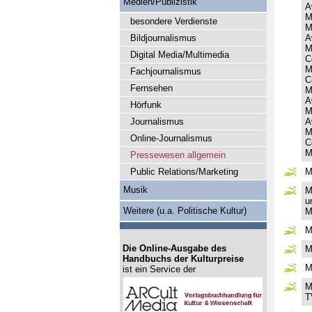
Medien/Publizistik
A
M
besondere Verdienste
M
Bildjournalismus
A
M
Digital Media/Multimedia
C
M
Fachjournalismus
C
Fernsehen
M
A
Hörfunk
M
Journalismus
A
M
Online-Journalismus
C
M
Pressewesen allgemein
Public Relations/Marketing
M
Musik
M
u
Weitere (u.a. Politische Kultur)
M
M
Die Online-Ausgabe des
M
Handbuchs der Kulturpreise
M
ist ein Service der
M
T