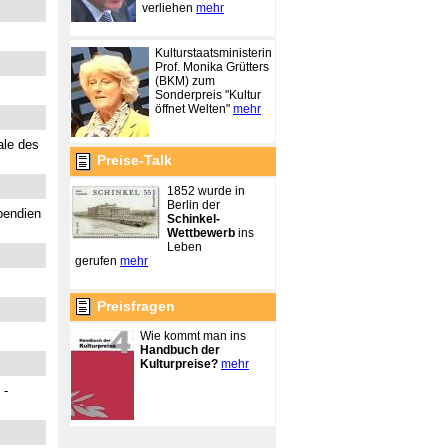
verliehen
mehr
Kulturstaatsministerin
Prof. Monika Grütters
(BKM) zum
Sonderpreis "Kultur
öffnet Welten"
mehr
ale des
Preise-Talk
1852 wurde in
Berlin der
pendien
Schinkel-
Wettbewerb
ins
Leben
gerufen
mehr
Preisfragen
Wie kommt man ins
Handbuch der
Kulturpreise?
mehr
 -