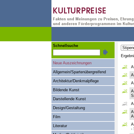
Schnellsuche
Ergebn
Neue Auszeichnungen
A
Allgemein/Spartenübergreifend
A
Architektur/Denkmalpflege
A
Bildende Kunst
A
S
Darstellende Kunst
A
Design/Gestaltung
A
A
Film
A
Literatur
-