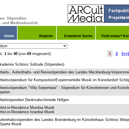
Home
Register
Erweiterte Suche
Fehlt etwas? Kor
is:
1
bis
40
(von
69
insgesamt)
1
2
[>>]
kademie Schloss Solitude (Stipendien)
rbeits-, Aufenthalts- und Reisestipendien des Landes Mecklenburg-Vorpomme
rbeitsstipendium für Komposition/Experimentelle Musik im Künstlerdorf Schö
rbeitsstipendium "Villa Serpentara" - Stipendium für Künstlerinnen und Künstle
parten
rbeitstipendien Denkmalschmiede Höfgen
rtist-in-Residence Mumbai Musik
rtist-in-Residence Istanbul Musik
ufenthaltsstipendien des Landes Brandenburg im Künstlerhaus Schloss Wiepe
 Sparte Musik