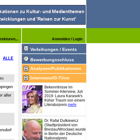
rekturen...
Anmelden / Login
Verleihungen / Events
ALLE
Bewerbungsschluss
Analysen/Publikationen
Interviews/O-Töne
rn
ppingen
Bekenntnisse im
Sommer-Interview, Juli
r aller
2019: Laura Karasek's
früher Traum von einem
Literaturpreis
mehr
Dr. Rafał Dutkiewicz
(Stadtpräsident von
Breslau/Wrocław) wurde
rsdorf
in Berlin der Deutsche
Nationalpreis