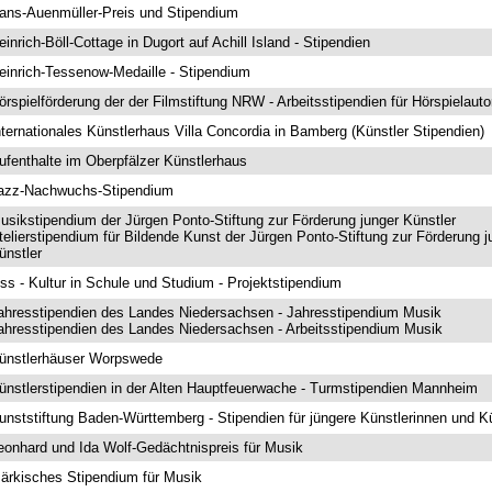
ans-Auenmüller-Preis und Stipendium
einrich-Böll-Cottage in Dugort auf Achill Island - Stipendien
einrich-Tessenow-Medaille - Stipendium
örspielförderung der der Filmstiftung NRW - Arbeitsstipendien für Hörspielaut
nternationales Künstlerhaus Villa Concordia in Bamberg (Künstler Stipendien)
ufenthalte im Oberpfälzer Künstlerhaus
azz-Nachwuchs-Stipendium
usikstipendium der Jürgen Ponto-Stiftung zur Förderung junger Künstler
telierstipendium für Bildende Kunst der Jürgen Ponto-Stiftung zur Förderung j
ünstler
iss - Kultur in Schule und Studium - Projektstipendium
ahresstipendien des Landes Niedersachsen - Jahresstipendium Musik
ahresstipendien des Landes Niedersachsen - Arbeitsstipendium Musik
ünstlerhäuser Worpswede
ünstlerstipendien in der Alten Hauptfeuerwache - Turmstipendien Mannheim
unststiftung Baden-Württemberg - Stipendien für jüngere Künstlerinnen und K
eonhard und Ida Wolf-Gedächtnispreis für Musik
ärkisches Stipendium für Musik