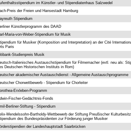
ufenthaltsstipendium im Künstler- und Stipendiatenhaus Salzwedel
ach-Preis der Freien und Hansestadt Hamburg
ayreuth Stipendium
erliner Künstlerprogramm des DAAD
arl-Maria-von-Weber-Stipendium für Musik
tipendium für Musiker (Komposition und Interpretation) an der Cité Internation
rts Paris
itibank-Studienpreis Musik
eutsch-Italienisches Austauschstipendium für Filmemacher (evtl. neu als: Sti
es Deutschen Historischen Instituts in Rom)
eutscher akademischer Austauschdienst - Allgemeine Austauschprogramme
eutscher Chorwettbewerb - Stipendium für Chorleiter
orothea-Erxleben-Programm
dwin-Fischer-Gedächtnis-Fonds
mil-Berliner-Stiftung - Stipendium
elix-Mendelssohn-Bartholdy-Wettbewerb der Stiftung Preußischer Kulturbesitz
tipendium des Bundespräsidenten zur Förderung junger Musiker
örderstipendien der Landeshauptstadt Saarbrücken