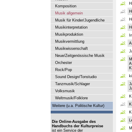
H
Komposition
H
Musik allgemein
H
Musik für Kinder/Jugendliche
Musikinterpretation
H
Musikproduktion
I
Musikvermittlung
A
Musikwissenschaft
J
Neue/Zeitgenössische Musik
M
Orchester
A
K
Rock/Pop
k
Sound Design/Tonstudio
Tanzmusik/Schlager
J
J
Volksmusik
K
Weltmusik/Folklore
K
Weitere (u.a. Politische Kultur)
K
L
Die Online-Ausgabe des
Handbuchs der Kulturpreise
M
ist ein Service der