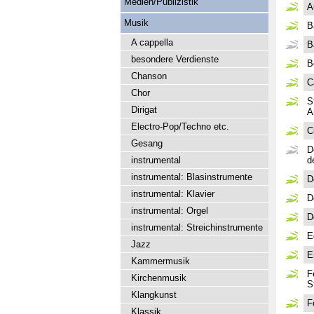
Medien/Publizistik
A
Musik
B
A cappella
B
besondere Verdienste
B
Chanson
C
Chor
S
Dirigat
A
Electro-Pop/Techno etc.
C
Gesang
D
instrumental
d
instrumental: Blasinstrumente
D
instrumental: Klavier
D
instrumental: Orgel
D
instrumental: Streichinstrumente
E
Jazz
E
Kammermusik
F
Kirchenmusik
S
Klangkunst
F
Klassik