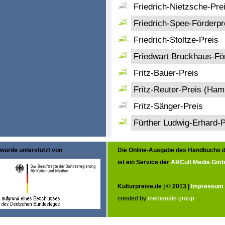
Friedrich-Nietzsche-Pr
Friedrich-Spee-Förderpr
Friedrich-Stoltze-Preis
Friedwart Bruckhaus-Fö
Fritz-Bauer-Preis
Fritz-Reuter-Preis (Ham
Fritz-Sänger-Preis
Fürther Ludwig-Erhard-P
wurde unterstützt von
Die Online-Ausgabe des Handbuchs d
ist ein Service der
ARCult Media Gm
Kulturpreise.de | © 2013 |
Impressum
created by
medianale group