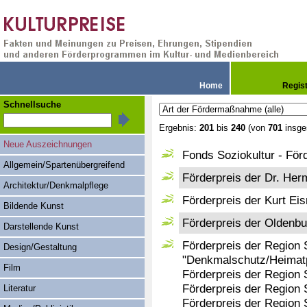
Home
Regis
Schnellsuche
Ergebnis:
201
bis
240
(von
701
insge
Neue Auszeichnungen
Fonds Soziokultur - Förd
Allgemein/Spartenübergreifend
Förderpreis der Dr. He
Architektur/Denkmalpflege
Förderpreis der Kurt Eis
Bildende Kunst
Förderpreis der Oldenb
Darstellende Kunst
Förderpreis der Region S
Design/Gestaltung
"Denkmalschutz/Heimatp
Film
Förderpreis der Region S
Förderpreis der Region 
Literatur
Förderpreis der Region S