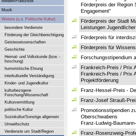
Medien/Publizistik
Förderpreis der Region S
Musik
Engagement"
Weitere (u.a. Politische Kultur)
Förderpreis der Stadt Ma
Leistungen Jugendlicher
besondere Verdienste
Förderung der Gleichberechtigung
Förderpreis für interdis
Geisteswissenschaften
Förderpreis für Wissens
Geschichte
Heimat- und Volkskunde (bzw. -
Forschungsstipendium a
forschung)
Frankreich-Preis / Prix
humoristische Ehrung
Frankreich-Preis / Prix 
interkulturelle Verständigung
Projektförderung
Kinder- und Jugendkultur
Franz-Hessel-Preis - De
kulturbezogene
Forschung/Wissenschaft
Franz-Josef Strauß-Pre
Kulturvermittlung
politische Kultur
Promotionsstipendien z
Oberschwabens
Soziokultur/Sonstige allgemein
Franz-Ludwig-Baumann-
Umweltschutz
Verdienste um Stadt/Region
Franz-Rosenzweig-Prof