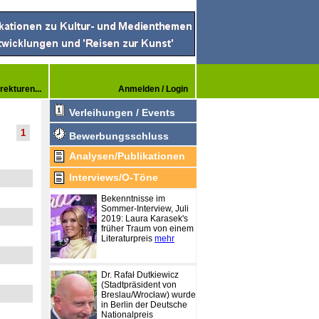
rekturen...
Anmelden / Login
Verleihungen / Events
1
Bewerbungsschluss
Analysen/Publikationen
Interviews/O-Töne
Bekenntnisse im
Sommer-Interview, Juli
2019: Laura Karasek's
früher Traum von einem
Literaturpreis
mehr
Dr. Rafał Dutkiewicz
(Stadtpräsident von
Breslau/Wrocław) wurde
in Berlin der Deutsche
Nationalpreis