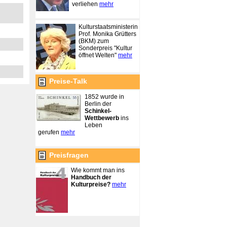
verliehen
mehr
Kulturstaatsministerin
Prof. Monika Grütters
(BKM) zum
Sonderpreis "Kultur
öffnet Welten"
mehr
Preise-Talk
1852 wurde in
Berlin der
Schinkel-
Wettbewerb
ins
Leben
gerufen
mehr
Preisfragen
Wie kommt man ins
Handbuch der
Kulturpreise?
mehr