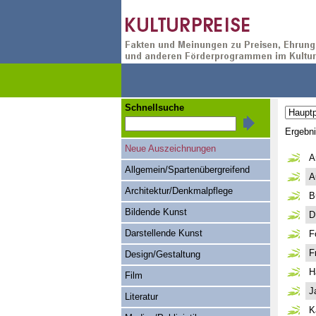
Schnellsuche
Ergebn
Neue Auszeichnungen
A
Allgemein/Spartenübergreifend
A
Architektur/Denkmalpflege
B
Bildende Kunst
D
Darstellende Kunst
F
F
Design/Gestaltung
H
Film
J
Literatur
K