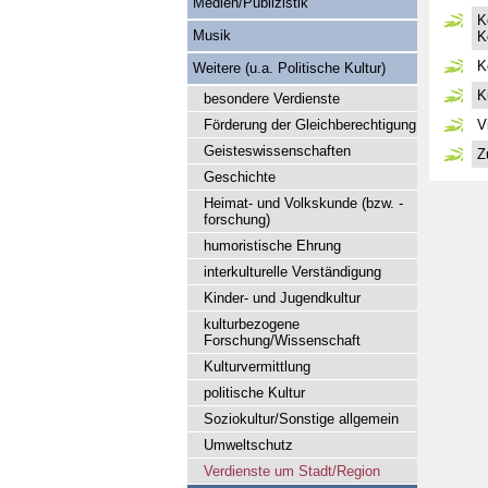
Medien/Publizistik
K
Musik
K
K
Weitere (u.a. Politische Kultur)
K
besondere Verdienste
Förderung der Gleichberechtigung
V
Geisteswissenschaften
Z
Geschichte
Heimat- und Volkskunde (bzw. -
forschung)
humoristische Ehrung
interkulturelle Verständigung
Kinder- und Jugendkultur
kulturbezogene
Forschung/Wissenschaft
Kulturvermittlung
politische Kultur
Soziokultur/Sonstige allgemein
Umweltschutz
Verdienste um Stadt/Region