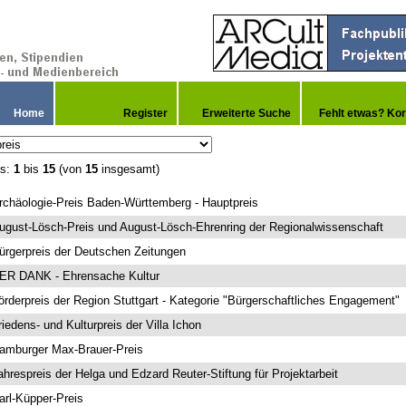
Home
Register
Erweiterte Suche
Fehlt etwas? Kor
is:
1
bis
15
(von
15
insgesamt)
rchäologie-Preis Baden-Württemberg - Hauptpreis
ugust-Lösch-Preis und August-Lösch-Ehrenring der Regionalwissenschaft
ürgerpreis der Deutschen Zeitungen
ER DANK - Ehrensache Kultur
örderpreis der Region Stuttgart - Kategorie "Bürgerschaftliches Engagement"
riedens- und Kulturpreis der Villa Ichon
amburger Max-Brauer-Preis
ahrespreis der Helga und Edzard Reuter-Stiftung für Projektarbeit
arl-Küpper-Preis