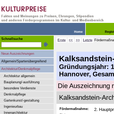
Home
Regis
Schnellsuche
Erste
<<
>>
Letzte
Fördermaßn
Neue Auszeichnungen
Kalksandstein-
Allgemein/Spartenübergreifend
Gründungsjahr: 19
Architektur/Denkmalpflege
Hannover, Gesam
Architektur allgemein
Bauplanung/-ausführung
Die Auszeichnung r
besondere Verdienste
Denkmalpflege
Kalksandstein-Archi
Gartenkunst/-gestaltung
Ingenieurbau
Fördermaßnahme:
2. Hauptpr
Innenarchitektur