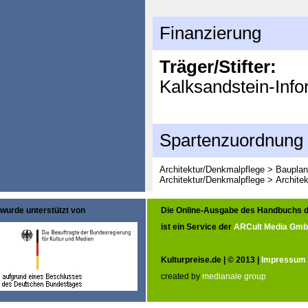
Finanzierung
Träger/Stifter:
Kalksandstein-In
Spartenzuordnung
Architektur/Denkmalpflege > Baupla
Architektur/Denkmalpflege > Architek
wurde unterstützt von
Die Online-Ausgabe des Handbuchs d
ist ein Service der
ARCult Media Gm
Kulturpreise.de | © 2013 |
Impressum
created by
medianale group