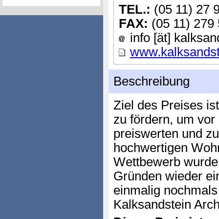
TEL.:
(05 11) 27 
FAX:
(05 11) 279
info [ät] kalksan
www.kalksandst
Beschreibung
Ziel des Preises i
zu fördern, um vor
preiswerten und zug
hochwertigen Wohn
Wettbewerb wurde 
Gründen wieder ein
einmalig nochmals
Kalksandstein Arch