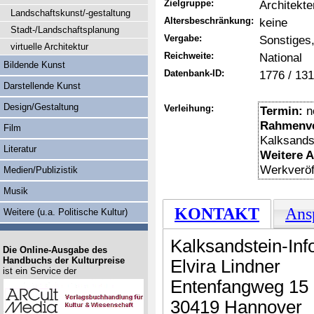
Zielgruppe:
Architekt
Landschaftskunst/-gestaltung
Altersbeschränkung:
keine
Stadt-/Landschaftsplanung
Vergabe:
Sonstiges,
virtuelle Architektur
Reichweite:
National
Bildende Kunst
Datenbank-ID:
1776 / 13
Darstellende Kunst
Design/Gestaltung
Verleihung:
Termin:
n
Rahmenve
Film
Kalksandst
Literatur
Weitere 
Werkveröff
Medien/Publizistik
Musik
KONTAKT
Ans
Weitere (u.a. Politische Kultur)
Kalksandstein-In
Die Online-Ausgabe des
Handbuchs der Kulturpreise
Elvira Lindner
ist ein Service der
Entenfangweg 15
30419 Hannover