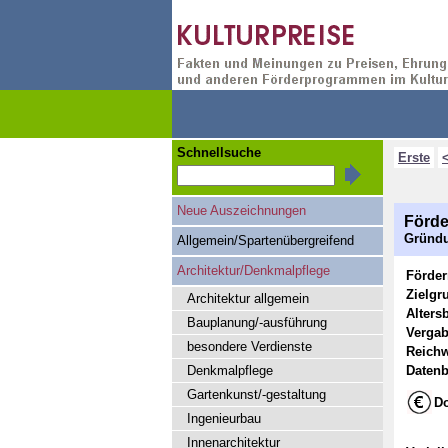
Schnellsuche
Erste
Neue Auszeichnungen
Förde
Gründu
Allgemein/Spartenübergreifend
Architektur/Denkmalpflege
Förde
Zielgr
Architektur allgemein
Alters
Bauplanung/-ausführung
Vergab
besondere Verdienste
Reichw
Denkmalpflege
Datenb
Gartenkunst/-gestaltung
Do
Ingenieurbau
Innenarchitektur