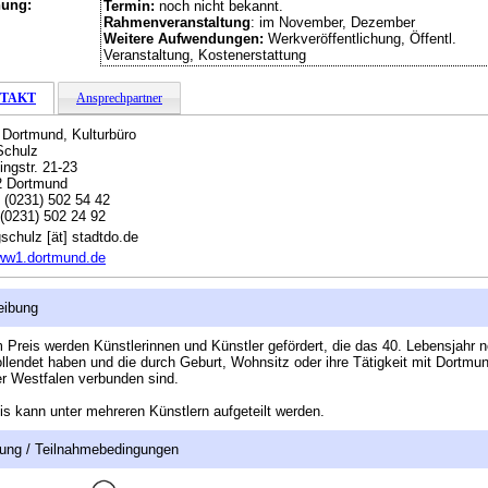
hung:
Termin:
noch nicht bekannt.
Rahmenveranstaltung
: im November, Dezember
Weitere Aufwendungen:
Werkveröffentlichung, Öffentl.
Veranstaltung, Kostenerstattung
TAKT
Ansprechpartner
 Dortmund, Kulturbüro
Schulz
ingstr. 21-23
2 Dortmund
:
(0231) 502 54 42
(0231) 502 24 92
schulz [ät] stadtdo.de
ww1.dortmund.de
eibung
 Preis werden Künstlerinnen und Künstler gefördert, die das 40. Lebensjahr 
ollendet haben und die durch Geburt, Wohnsitz oder ihre Tätigkeit mit Dortmu
r Westfalen verbunden sind.
is kann unter mehreren Künstlern aufgeteilt werden.
ung / Teilnahmebedingungen