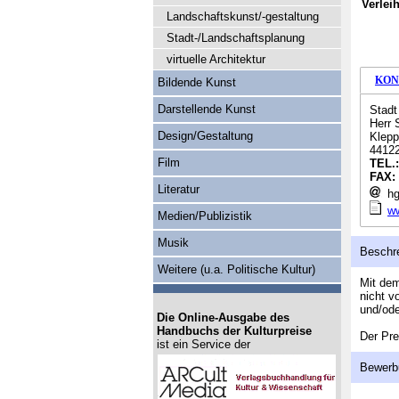
Verlei
Landschaftskunst/-gestaltung
Stadt-/Landschaftsplanung
virtuelle Architektur
KON
Bildende Kunst
Darstellende Kunst
Stadt
Herr 
Design/Gestaltung
Klepp
4412
Film
TEL.
FAX:
Literatur
hg
w
Medien/Publizistik
Musik
Beschr
Weitere (u.a. Politische Kultur)
Mit dem
nicht v
und/ode
Die Online-Ausgabe des
Handbuchs der Kulturpreise
Der Pre
ist ein Service der
Bewerb