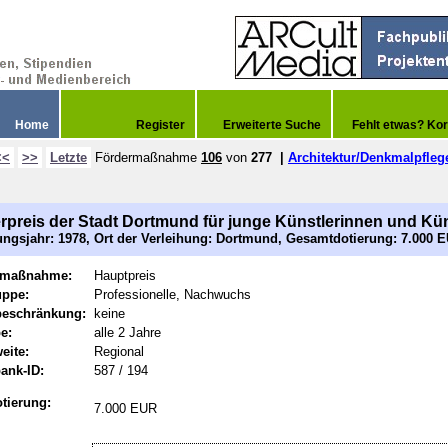
Home
Register
Erweiterte Suche
Fehlt etwas? Kor
<<
>>
Letzte
Fördermaßnahme
106
von
277
|
Architektur/Denkmalpfleg
rpreis der Stadt Dortmund für junge Künstlerinnen und Kün
ngsjahr: 1978, Ort der Verleihung: Dortmund, Gesamtdotierung: 7.000 
rmaßnahme:
Hauptpreis
uppe:
Professionelle, Nachwuchs
beschränkung:
keine
e:
alle 2 Jahre
eite:
Regional
ank-ID:
587 / 194
tierung:
7.000 EUR