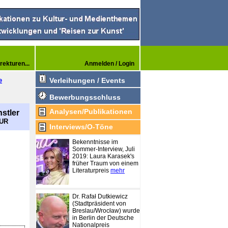
rekturen...
Anmelden / Login
e
Verleihungen / Events
Bewerbungsschluss
Analysen/Publikationen
stler
EUR
Interviews/O-Töne
Bekenntnisse im
Sommer-Interview, Juli
2019: Laura Karasek's
früher Traum von einem
Literaturpreis
mehr
Dr. Rafał Dutkiewicz
(Stadtpräsident von
Breslau/Wrocław) wurde
in Berlin der Deutsche
Nationalpreis