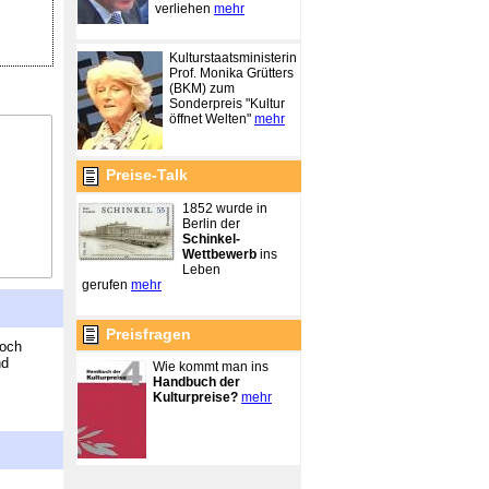
verliehen
mehr
Kulturstaatsministerin
Prof. Monika Grütters
(BKM) zum
Sonderpreis "Kultur
öffnet Welten"
mehr
Preise-Talk
1852 wurde in
Berlin der
Schinkel-
Wettbewerb
ins
Leben
gerufen
mehr
Preisfragen
noch
nd
Wie kommt man ins
Handbuch der
Kulturpreise?
mehr