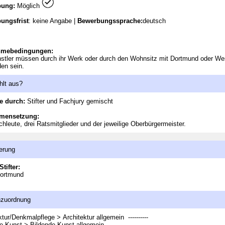
bung:
Möglich
ungsfrist
: keine Angabe |
Bewerbungssprache:
deutsch
hmebedingungen:
stler müssen durch ihr Werk oder durch den Wohnsitz mit Dortmund oder We
en sein.
hlt aus?
e durch:
Stifter und Fachjury gemischt
mensetzung:
chleute, drei Ratsmitglieder und der jeweilige Oberbürgermeister.
erung
Stifter:
Dortmund
nzuordnung
ktur/Denkmalpflege > Architektur allgemein
----------
e Kunst > Bildende Kunst allgemein
----------