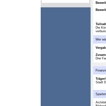
Bewer
Bewerb
Teilna
Die Kün
verbund
Wer wä
Vergab
Zusam
Drei Fa
Finanzi
Träger/
Stadt 
Sparte
Archite
Bildend