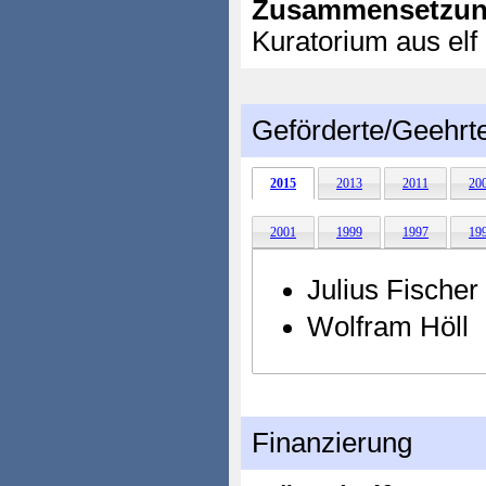
Zusammensetzun
Kuratorium aus elf
Geförderte/Geehrt
2015
2013
2011
20
2001
1999
1997
19
Julius Fischer
Wolfram Höll
Finanzierung