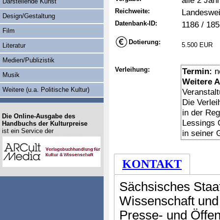
alle 2 Jah
Darstellende Kunst
Reichweite:
Landeswei
Design/Gestaltung
Datenbank-ID:
1186 / 18
Film
Dotierung:
5.500 EUR
Literatur
Medien/Publizistik
Verleihung:
Termin:
n
Musik
Weitere 
Weitere (u.a. Politische Kultur)
Veranstal
Die Verlei
in der Re
Die Online-Ausgabe des
Lessings 
Handbuchs der Kulturpreise
ist ein Service der
in seiner 
KONTAKT
Sächsisches Staat
Wissenschaft und
Presse- und Öffent