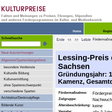
Home
Regis
Schnellsuche
Erste
<<
>>
Letzte
Fördermaßn
Neue Auszeichnungen
Lessing-Preis 
Allgemein/Spartenübergreifend
Sachsen
besondere Verdienste
Gründungsjahr: 19
Kulturelle Bildung
Kulturvermittlung
Kamenz, Gesamtd
ohne Spartenschwerpunkt
verschiedene Sparten
Fördermaßnahme:
Förderpre
Architektur/Denkmalpflege
Zielgruppe:
Nachwuch
Bildende Kunst
Altersbeschränkung:
keine
Vergabe: