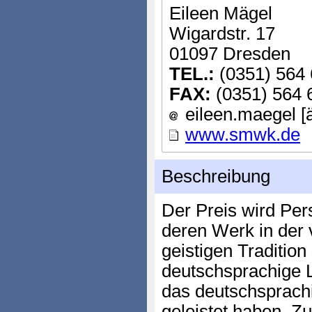
Eileen Mägel
Wigardstr. 17
01097 Dresden
TEL.:
(0351) 564 
FAX:
(0351) 564 
eileen.maegel [
www.smwk.de
Beschreibung
Der Preis wird Per
deren Werk in der 
geistigen Tradition 
deutschsprachige Li
das deutschsprach
geleistet haben. Z