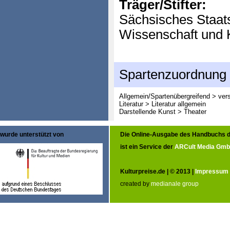
Träger/Stifter:
Sächsisches Staats
Wissenschaft und 
Spartenzuordnung
Allgemein/Spartenübergreifend > ver
Literatur > Literatur allgemein
Darstellende Kunst > Theater
wurde unterstützt von
Die Online-Ausgabe des Handbuchs d
ist ein Service der
ARCult Media Gm
Kulturpreise.de | © 2013 |
Impressum
created by
medianale group