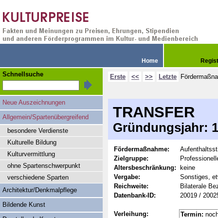
Home
Regis
Schnellsuche
Erste
<<
>>
Letzte
Fördermaßn
Neue Auszeichnungen
TRANSFER
Allgemein/Spartenübergreifend
Gründungsjahr: 19
besondere Verdienste
Kulturelle Bildung
Fördermaßnahme:
Aufenthaltss
Kulturvermittlung
Zielgruppe:
Professionel
ohne Spartenschwerpunkt
Altersbeschränkung:
keine
Vergabe:
Sonstiges, et
verschiedene Sparten
Reichweite:
Bilaterale B
Architektur/Denkmalpflege
Datenbank-ID:
20019 / 2002
Bildende Kunst
Verleihung:
Termin:
noch