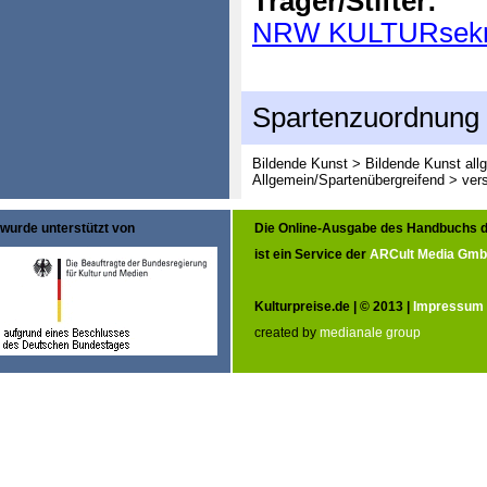
Träger/Stifter:
NRW KULTURsekre
Spartenzuordnung
Bildende Kunst > Bildende Kunst all
Allgemein/Spartenübergreifend > ver
wurde unterstützt von
Die Online-Ausgabe des Handbuchs d
ist ein Service der
ARCult Media Gm
Kulturpreise.de | © 2013 |
Impressum
created by
medianale group