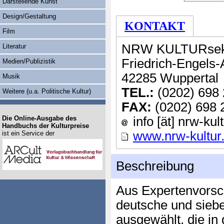
Darstellende Kunst
Design/Gestaltung
KONTAKT
Film
NRW KULTURsekr
Literatur
Friedrich-Engels-
Medien/Publizistik
42285 Wuppertal
Musik
TEL.:
(0202) 698 
Weitere (u.a. Politische Kultur)
FAX:
(0202) 698 
Die Online-Ausgabe des
info [ät] nrw-kul
Handbuchs der Kulturpreise
www.nrw-kultur
ist ein Service der
Beschreibung
Aus Expertenvorsc
deutsche und sieb
ausgewählt, die in 