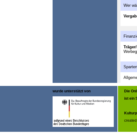
Wer wä
Vergab
Finanzi
Träger/
Werbeg
Sparte
Allgeme
wurde unterstützt von
Die On
ist ein
Kulturp
created