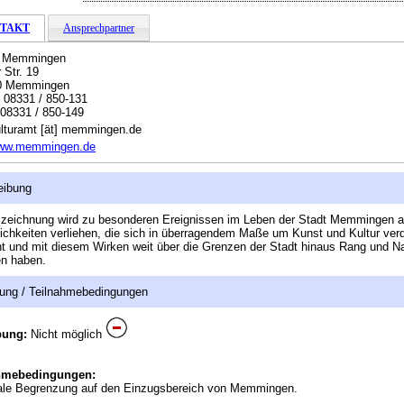
TAKT
Ansprechpartner
t Memmingen
 Str. 19
0 Memmingen
:
08331 / 850-131
08331 / 850-149
lturamt [ät] memmingen.de
ww.memmingen.de
eibung
szeichnung wird zu besonderen Ereignissen im Leben der Stadt Memmingen 
ichkeiten verliehen, die sich in überragendem Maße um Kunst und Kultur verd
 und mit diesem Wirken weit über die Grenzen der Stadt hinaus Rang und 
en haben.
ung / Teilnahmebedingungen
bung:
Nicht möglich
hmebedingungen:
ale Begrenzung auf den Einzugsbereich von Memmingen.