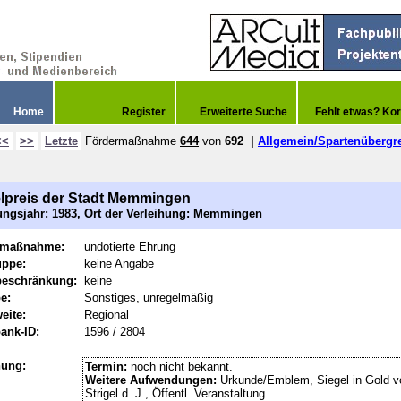
Home
Register
Erweiterte Suche
Fehlt etwas? Kor
<<
>>
Letzte
Fördermaßnahme
644
von
692
|
Allgemein/Spartenübergr
elpreis der Stadt Memmingen
ngsjahr: 1983, Ort der Verleihung: Memmingen
rmaßnahme:
undotierte Ehrung
uppe:
keine Angabe
beschränkung:
keine
e:
Sonstiges, unregelmäßig
eite:
Regional
ank-ID:
1596 / 2804
hung:
Termin:
noch nicht bekannt.
Weitere Aufwendungen:
Urkunde/Emblem, Siegel in Gold 
Strigel d. J., Öffentl. Veranstaltung