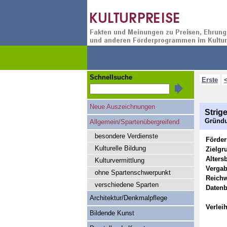
Schnellsuche
Erste
Neue Auszeichnungen
Strig
Gründu
Allgemein/Spartenübergreifend
besondere Verdienste
Förde
Kulturelle Bildung
Zielgr
Alters
Kulturvermittlung
Vergab
ohne Spartenschwerpunkt
Reichw
verschiedene Sparten
Datenb
Architektur/Denkmalpflege
Verlei
Bildende Kunst