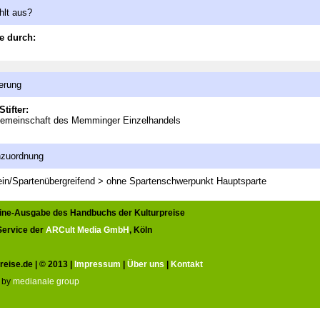
hlt aus?
e durch:
erung
Stifter:
emeinschaft des Memminger Einzelhandels
nzuordnung
in/Spartenübergreifend > ohne Spartenschwerpunkt
Hauptsparte
line-Ausgabe des Handbuchs der Kulturpreise
 Service der
ARCult Media GmbH
, Köln
reise.de | © 2013 |
Impressum
|
Über uns
|
Kontakt
 by
medianale group