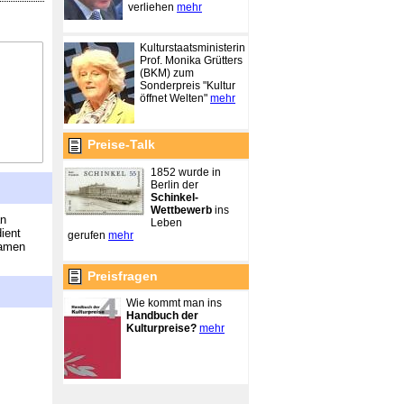
verliehen
mehr
Kulturstaatsministerin
Prof. Monika Grütters
(BKM) zum
Sonderpreis "Kultur
öffnet Welten"
mehr
Preise-Talk
1852 wurde in
Berlin der
Schinkel-
Wettbewerb
ins
an
Leben
ient
gerufen
mehr
Namen
Preisfragen
Wie kommt man ins
Handbuch der
Kulturpreise?
mehr