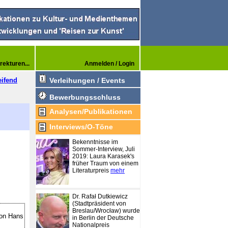
rekturen...
Anmelden / Login
eifend
Verleihungen / Events
Bewerbungsschluss
Analysen/Publikationen
Interviews/O-Töne
Bekenntnisse im
Sommer-Interview, Juli
2019: Laura Karasek's
früher Traum von einem
Literaturpreis
mehr
Dr. Rafał Dutkiewicz
(Stadtpräsident von
Breslau/Wrocław) wurde
von Hans
in Berlin der Deutsche
Nationalpreis