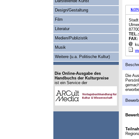
Darstellende Kunst
KON
Design/Gestaltung
Film
Stad
Ulmer
Literatur
8770
TEL.
Medien/Publizistik
FAX:
ku
Musik
w
Weitere (u.a. Politische Kultur)
Beschr
Die Online-Ausgabe des
Die Au
Handbuchs der Kulturpreise
Persönl
ist ein Service der
gemacht
erworb
Bewerb
Bewer
Teilna
Region