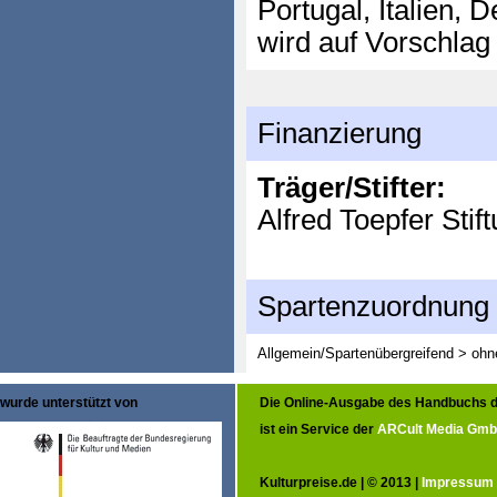
Portugal, Italien, 
wird auf Vorschlag
Finanzierung
Träger/Stifter:
Alfred Toepfer Stif
Spartenzuordnung
Allgemein/Spartenübergreifend > oh
wurde unterstützt von
Die Online-Ausgabe des Handbuchs d
ist ein Service der
ARCult Media Gm
Kulturpreise.de | © 2013 |
Impressum