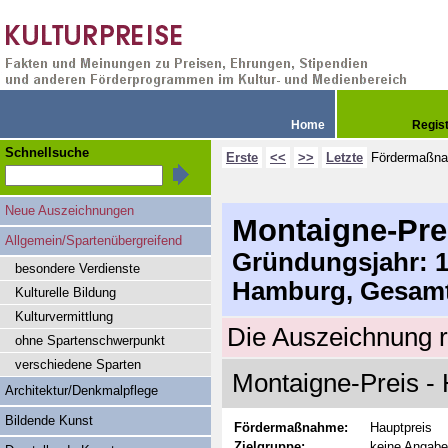
Home
Regis
Schnellsuche
Erste
<<
>>
Letzte
Fördermaßn
Neue Auszeichnungen
Montaigne-Pre
Allgemein/Spartenübergreifend
Gründungsjahr: 19
besondere Verdienste
Hamburg, Gesamt
Kulturelle Bildung
Kulturvermittlung
Die Auszeichnung r
ohne Spartenschwerpunkt
verschiedene Sparten
Montaigne-Preis - 
Architektur/Denkmalpflege
Bildende Kunst
Fördermaßnahme:
Hauptpreis
Zielgruppe:
keine Angabe