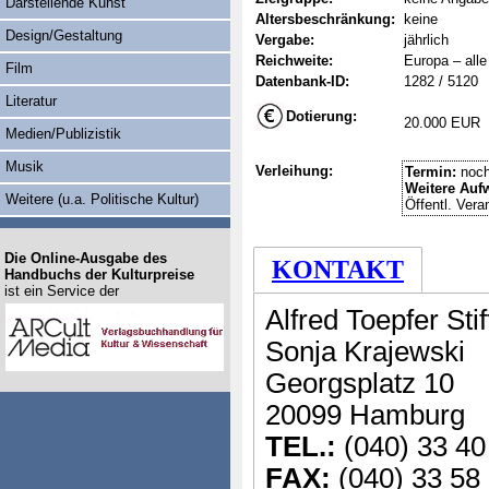
Darstellende Kunst
Altersbeschränkung:
keine
Design/Gestaltung
Vergabe:
jährlich
Reichweite:
Europa – alle
Film
Datenbank-ID:
1282 / 5120
Literatur
Dotierung:
20.000 EUR
Medien/Publizistik
Musik
Verleihung:
Termin:
noch
Weitere Auf
Weitere (u.a. Politische Kultur)
Öffentl. Vera
Die Online-Ausgabe des
KONTAKT
Handbuchs der Kulturpreise
ist ein Service der
Alfred Toepfer Sti
Sonja Krajewski
Georgsplatz 10
20099 Hamburg
TEL.:
(040) 33 40
FAX:
(040) 33 58