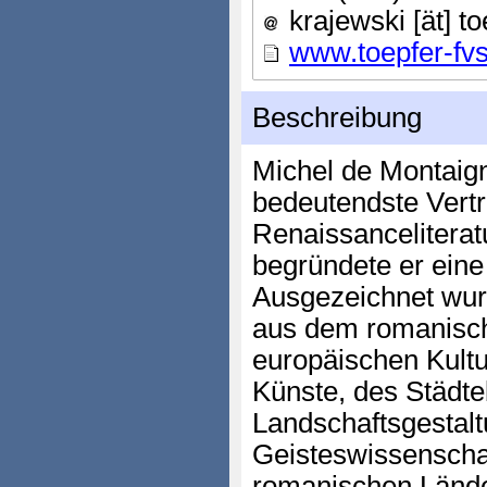
krajewski [ät] to
www.toepfer-fv
Beschreibung
Michel de Montaign
bedeutendste Vertr
Renaissanceliterat
begründete er eine
Ausgezeichnet wur
aus dem romanisc
europäischen Kultu
Künste, des Städte
Landschaftsgestalt
Geisteswissenscha
romanischen Lände