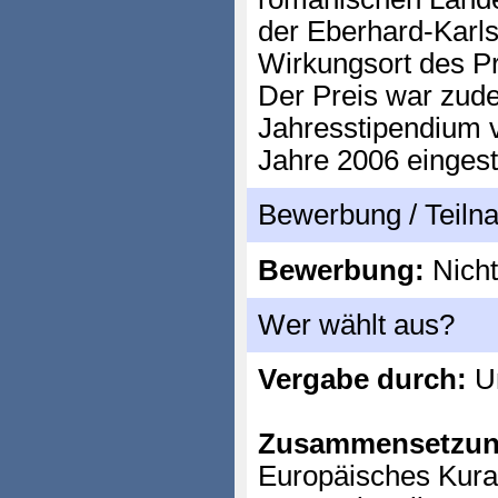
der Eberhard-Karls
Wirkungsort des P
Der Preis war zud
Jahresstipendium 
Jahre 2006 eingeste
Bewerbung / Teil
Bewerbung:
Nicht
Wer wählt aus?
Vergabe durch:
Un
Zusammensetzun
Europäisches Kurat