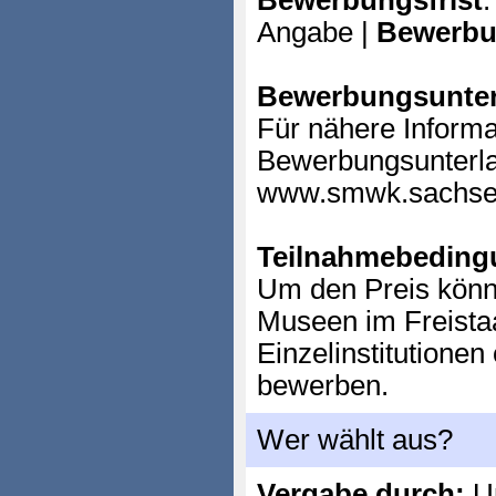
Bewerbungsfrist
:
Angabe |
Bewerbu
Bewerbungsunter
Für nähere Informa
Bewerbungsunterla
www.smwk.sachsen
Teilnahmebeding
Um den Preis könne
Museen im Freista
Einzelinstitutione
bewerben.
Wer wählt aus?
Vergabe durch:
Un