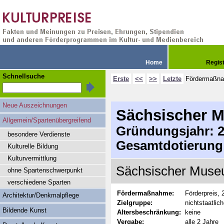
Home
Regis
Schnellsuche
Erste
<<
>>
Letzte
Fördermaßn
Neue Auszeichnungen
Sächsischer 
Allgemein/Spartenübergreifend
Gründungsjahr: 20
besondere Verdienste
Gesamtdotierung
Kulturelle Bildung
Kulturvermittlung
Sächsischer Museu
ohne Spartenschwerpunkt
verschiedene Sparten
Fördermaßnahme:
Förderpreis,
Architektur/Denkmalpflege
Zielgruppe:
nichtstaatli
Bildende Kunst
Altersbeschränkung:
keine
Vergabe:
alle 2 Jahre