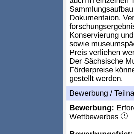
auch in einzelnen T
Sammlungsaufbau,
Dokumentaion, Ver
forschungsergebn
Konservierung und
sowie museumspäda
Preis verliehen we
Der Sächsische Mu
Förderpreise könn
gestellt werden.
Bewerbung / Teil
Bewerbung:
Erfor
Wettbewerbes