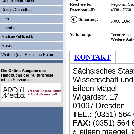
Darstellende Kunst
Reichweite:
Regional, Sa
Design/Gestaltung
Datenbank-ID:
4038 / 7668
Film
Dotierung:
5.000 EUR
Literatur
Verleihung:
Termin:
noch
Medien/Publizistik
Weitere Auf
Musik
Weitere (u.a. Politische Kultur)
KONTAKT
Sächsisches Staat
Die Online-Ausgabe des
Handbuchs der Kulturpreise
Wissenschaft und
ist ein Service der
Eileen Mägel
Wigardstr. 17
01097 Dresden
TEL.:
(0351) 564 
FAX:
(0351) 564 
eileen.maegel [