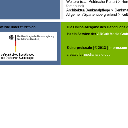
Weitere (u.a. Politische Kultur) > He
forschung)
Architektur/Denkmalpflege > Denkma
Allgemein/Spartenübergreifend > Kult
wurde unterstützt von
Die Online-Ausgabe des Handbuchs d
ist ein Service der
ARCult Media Gm
Kulturpreise.de | © 2013 |
Impressum
created by
medianale group