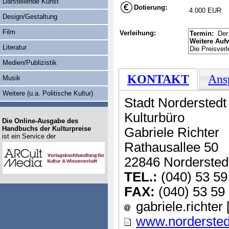
Darstellende Kunst
Dotierung:
4.000 EUR
Design/Gestaltung
Film
Verleihung:
Termin:
Der 
Weitere Auf
Literatur
Die Preisverl
Medien/Publizistik
KONTAKT
Ans
Musik
Weitere (u.a. Politische Kultur)
Stadt Norderstedt
Kulturbüro
Die Online-Ausgabe des
Handbuchs der Kulturpreise
Gabriele Richter
ist ein Service der
Rathausallee 50
22846 Nordersted
TEL.:
(040) 53 59
FAX:
(040) 53 59
gabriele.richter 
www.nordersted