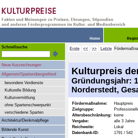
Home
Regis
Schnellsuche
Erste
<<
>>
Letzte
Fördermaßn
Neue Auszeichnungen
Kulturpreis de
Allgemein/Spartenübergreifend
Gründungsjahr: 19
besondere Verdienste
Norderstedt, Ges
Kulturelle Bildung
Kulturvermittlung
Fördermaßnahme:
Hauptpreis
ohne Spartenschwerpunkt
Zielgruppe:
Professionel
verschiedene Sparten
Altersbeschränkung:
keine
Architektur/Denkmalpflege
Vergabe:
alle 3 Jahre
Reichweite:
Lokal
Bildende Kunst
Datenbank-ID:
1791 / 542