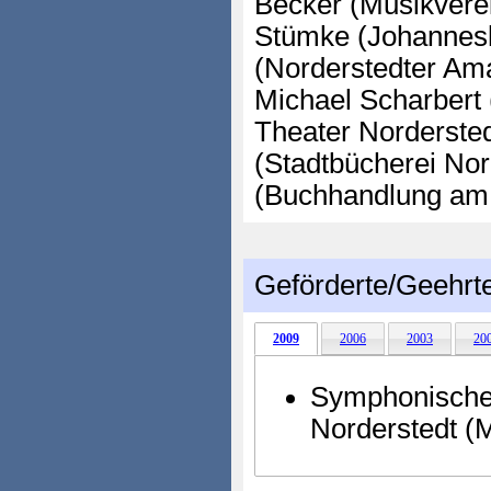
Becker (Musikverei
Stümke (Johannes
(Norderstedter Ama
Michael Scharbert 
Theater Nordersted
(Stadtbücherei Nor
(Buchhandlung am
Geförderte/Geehrt
2009
2006
2003
20
Symphonische
Norderstedt (