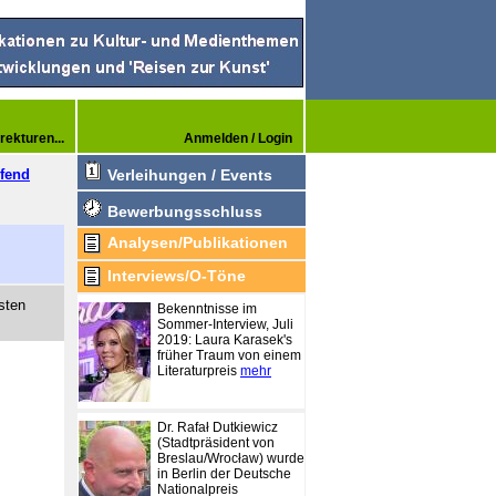
rekturen...
Anmelden / Login
ifend
Verleihungen / Events
Bewerbungsschluss
Analysen/Publikationen
Interviews/O-Töne
sten
Bekenntnisse im
Sommer-Interview, Juli
2019: Laura Karasek's
früher Traum von einem
Literaturpreis
mehr
Dr. Rafał Dutkiewicz
(Stadtpräsident von
Breslau/Wrocław) wurde
in Berlin der Deutsche
Nationalpreis