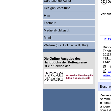
Darstellende Kunst
Do
Design/Gestaltung
Verlei
Film
Literatur
Medien/Publizistik
Musik
KON
Weitere (u.a. Politische Kultur)
Bunde
Fried
10117
TEL.
Die Online-Ausgabe des
FAX:
Handbuchs der Kulturpreise
ist ein Service der
in
w
www.
Beschr
Zielset
stimmli
einerse
anderer
sowie d