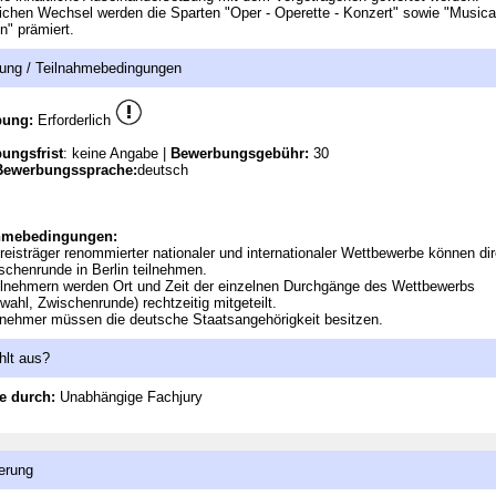
lichen Wechsel werden die Sparten "Oper - Operette - Konzert" sowie "Musical
" prämiert.
ung / Teilnahmebedingungen
bung:
Erforderlich
ungsfrist
: keine Angabe |
Bewerbungsgebühr:
30
Bewerbungssprache:
deutsch
hmebedingungen:
reisträger renommierter nationaler und internationaler Wettbewerbe können dir
schenrunde in Berlin teilnehmen.
lnehmern werden Ort und Zeit der einzelnen Durchgänge des Wettbewerbs
wahl, Zwischenrunde) rechtzeitig mitgeteilt.
lnehmer müssen die deutsche Staatsangehörigkeit besitzen.
hlt aus?
e durch:
Unabhängige Fachjury
erung