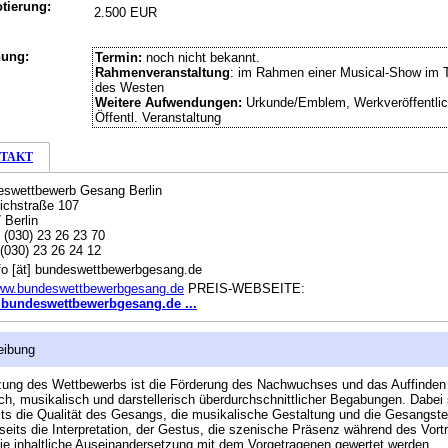
tierung:
2.500 EUR
hung:
Termin:
noch nicht bekannt.
Rahmenveranstaltung
: im Rahmen einer Musical-Show im 
des Westen
Weitere Aufwendungen:
Urkunde/Emblem, Werkveröffentlic
Öffentl. Veranstaltung
TAKT
swettbewerb Gesang Berlin
richstraße 107
 Berlin
:
(030) 23 26 23 70
(030) 23 26 24 12
fo [ät] bundeswettbewerbgesang.de
ww.bundeswettbewerbgesang.de
PREIS-WEBSEITE:
bundeswettbewerbgesang.de ...
eibung
zung des Wettbewerbs ist die Förderung des Nachwuchses und das Auffinden
ch, musikalisch und darstellerisch überdurchschnittlicher Begabungen. Dabei 
its die Qualität des Gesangs, die musikalische Gestaltung und die Gesangste
seits die Interpretation, der Gestus, die szenische Präsenz während des Vort
ie inhaltliche Auseinandersetzung mit dem Vorgetragenen gewertet werden.