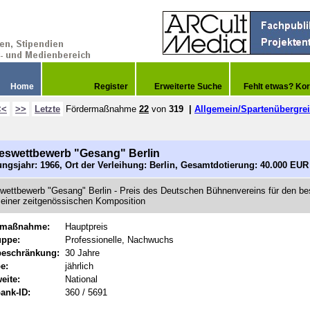
Home
Register
Erweiterte Suche
Fehlt etwas? Kor
<<
>>
Letzte
Fördermaßnahme
22
von
319
|
Allgemein/Spartenübergre
swettbewerb "Gesang" Berlin
ngsjahr: 1966, Ort der Verleihung: Berlin, Gesamtdotierung: 40.000 EUR
ettbewerb "Gesang" Berlin - Preis des Deutschen Bühnenvereins für den be
 einer zeitgenössischen Komposition
rmaßnahme:
Hauptpreis
uppe:
Professionelle, Nachwuchs
beschränkung:
30 Jahre
e:
jährlich
eite:
National
ank-ID:
360 / 5691