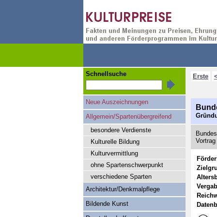
Schnellsuche
Erste
Neue Auszeichnungen
Bunde
Gründu
Allgemein/Spartenübergreifend
besondere Verdienste
Bundesw
Vortrag
Kulturelle Bildung
Kulturvermittlung
Förde
ohne Spartenschwerpunkt
Zielgr
verschiedene Sparten
Alters
Vergab
Architektur/Denkmalpflege
Reichw
Bildende Kunst
Datenb