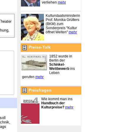
verliehen
mehr
Kulturstaatsministerin
Prof. Monika Grütters
Theater
(BKM) zum
Sonderpreis "Kultur
hung,
öffnet Welten"
mehr
Preise-Talk
1852 wurde in
Berlin der
Schinkel-
Wettbewerb
ins
Leben
gerufen
mehr
Preisfragen
Wie kommt man ins
Handbuch der
Kulturpreise?
mehr
soll
chnik,
rags