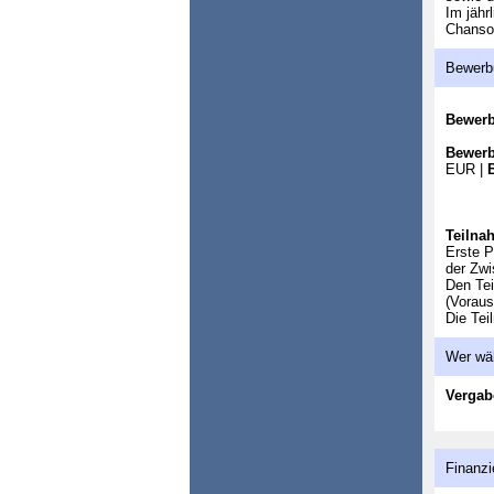
Im jähr
Chanson
Bewerb
Bewer
Bewerb
EUR |
Teilna
Erste P
der Zwi
Den Tei
(Voraus
Die Tei
Wer wä
Vergab
Finanzi