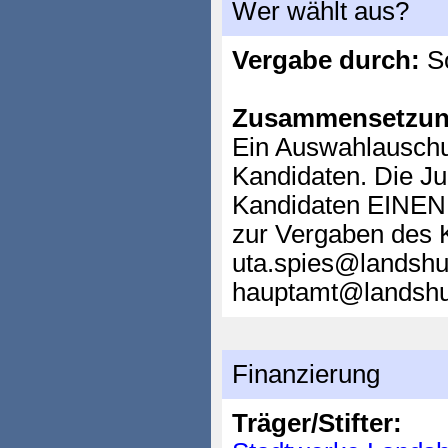
Wer wählt aus?
Vergabe durch:
So
Zusammensetzun
Ein Auswahlauschu
Kandidaten. Die Ju
Kandidaten EINEN P
zur Vergaben des K
uta.spies@landshu
hauptamt@landshut
Finanzierung
Träger/Stifter: