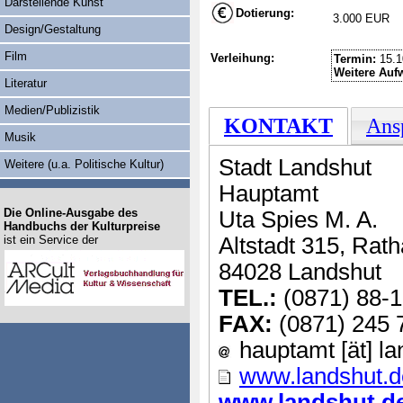
Darstellende Kunst
Dotierung:
3.000 EUR
Design/Gestaltung
Film
Verleihung:
Termin:
15.1
Weitere Auf
Literatur
Medien/Publizistik
KONTAKT
Ans
Musik
Stadt Landshut
Weitere (u.a. Politische Kultur)
Hauptamt
Die Online-Ausgabe des
Uta Spies M. A.
Handbuchs der Kulturpreise
ist ein Service der
Altstadt 315, Rat
84028 Landshut
TEL.:
(0871) 88-
FAX:
(0871) 245 
hauptamt [ät] la
www.landshut.d
www.landshut.de 