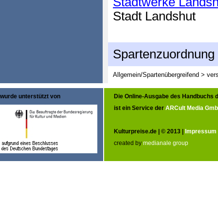
Stadtwerke Landsh
Stadt Landshut
Spartenzuordnung
Allgemein/Spartenübergreifend > ver
wurde unterstützt von
Die Online-Ausgabe des Handbuchs d
ist ein Service der
ARCult Media Gm
Kulturpreise.de | © 2013 |
Impressum
created by
medianale group