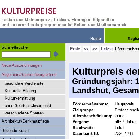
Home
Regis
Schnellsuche
Erste
<<
>>
Letzte
Fördermaßn
Neue Auszeichnungen
Kulturpreis de
Allgemein/Spartenübergreifend
Gründungsjahr: 19
besondere Verdienste
Landshut, Gesamt
Kulturelle Bildung
Kulturvermittlung
Fördermaßnahme:
Hauptpreis
ohne Spartenschwerpunkt
Zielgruppe:
Professionel
verschiedene Sparten
Altersbeschränkung:
keine
Architektur/Denkmalpflege
Vergabe:
alle 2 Jahre
Reichweite:
Lokal
Bildende Kunst
Datenbank-ID:
2326 / 711