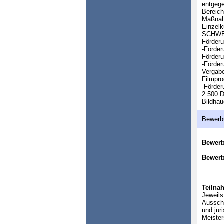
entgege
Bereich
Maßnahm
Einzelk
SCHWE
Förderu
-Förder
Förderu
-Förder
Vergabe
Filmpro
-Förder
2.500 D
Bildhau
Bewerb
Bewer
Bewerb
Teilna
Jeweil
Ausschr
und jur
Meister