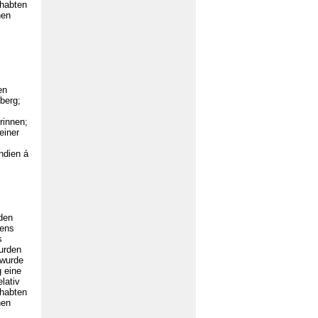
dhabten
nen
en
berg;
rinnen;
einer
ndien á
den
bens
s
wurden
 wurde
g eine
lativ
dhabten
nen