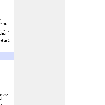
en
berg;
rinnen;
einer
ndien á
rliche
el