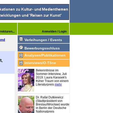
rekturen...
Anmelden / Login
end
Verleihungen / Events
Bewerbungsschluss
Analysen/Publikationen
t,
Interviews/O-Töne
Bekenntnisse im
Sommer-Interview, Juli
2019: Laura Karasek's
früher Traum von einem
Literaturpreis
mehr
Dr. Rafał Dutkiewicz
(Stadtpräsident von
Breslau/Wrocław) wurde
in Berlin der Deutsche
Nationalpreis