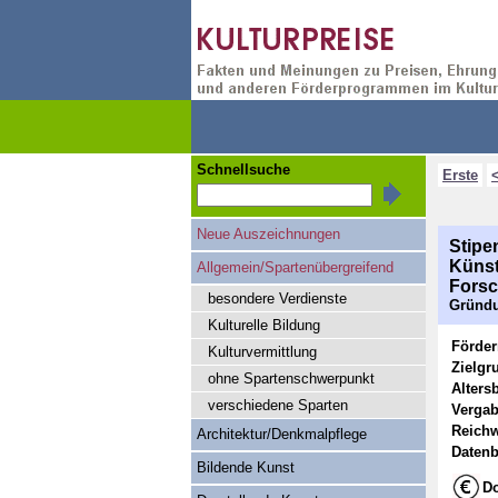
Schnellsuche
Erste
Neue Auszeichnungen
Stipe
Künst
Allgemein/Spartenübergreifend
Forsc
besondere Verdienste
Gründu
Kulturelle Bildung
Förde
Kulturvermittlung
Zielgr
ohne Spartenschwerpunkt
Alters
verschiedene Sparten
Vergab
Reichw
Architektur/Denkmalpflege
Datenb
Bildende Kunst
Do