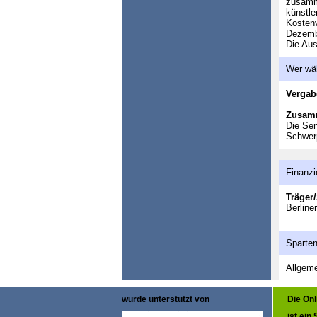
zusamme
künstle
Kostenv
Dezembe
Die Aus
Wer wä
Vergab
Zusam
Die Sen
Schwer
Finanzi
Träger/
Berline
Sparte
Allgeme
wurde unterstützt von
Die On
ist ein