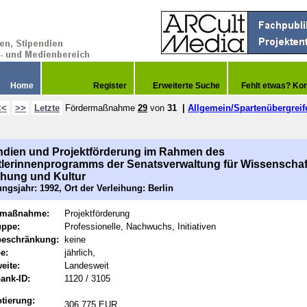
Home
Register
Erweiterte Suche
Fehlt etwas? Kor
<<
>>
Letzte
Fördermaßnahme
29
von
31
|
Allgemein/Spartenübergreif
ndien und Projektförderung im Rahmen des
lerinnenprogramms der Senatsverwaltung für Wissenschaf
hung und Kultur
ngsjahr: 1992, Ort der Verleihung: Berlin
rmaßnahme:
Projektförderung
uppe:
Professionelle, Nachwuchs, Initiativen
beschränkung:
keine
e:
jährlich,
eite:
Landesweit
ank-ID:
1120 / 3105
tierung:
306.775 EUR