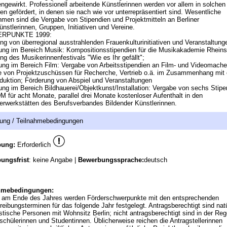
ngewirkt. Professionell arbeitende Künstlerinnen werden vor allem in solchen
en gefördert, in denen sie nach wie vor unterrepräsentiert sind. Wesentliche
en sind die Vergabe von Stipendien und Projektmitteln an Berliner
ünstlerinnen, Gruppen, Initiativen und Vereine.
RPUNKTE 1999:
ng von überregional ausstrahlenden Frauenkulturinitiativen und Veranstaltung
ung im Bereich Musik: Kompositionsstipendien für die Musikakademie Rheins
ng des Musikerinnenfestivals "Wie es Ihr gefällt";
ung im Bereich Film: Vergabe von Arbeitsstipendien an Film- und Videomache
 von Projektzuschüssen für Recherche, Vertrieb o.ä. im Zusammenhang mit 
duktion; Förderung von Abspiel und Veranstaltungen
ung im Bereich Bildhauerei/Objektkunst/Installation: Vergabe von sechs Stipe
M für acht Monate, parallel drei Monate kostenloser Aufenthalt in den
erwerkstätten des Berufsverbandes Bildender Künstlerinnen.
ung / Teilnahmebedingungen
bung:
Erforderlich
ungsfrist
: keine Angabe |
Bewerbungssprache:
deutsch
hmebedingungen:
s am Ende des Jahres werden Förderschwerpunkte mit den entsprechenden
eibungsterminen für das folgende Jahr festgelegt. Antragsberechtigt sind natü
istische Personen mit Wohnsitz Berlin; nicht antragsberechtigt sind in der Reg
schülerinnen und Studentinnen. Üblicherweise reichen die Antragstellerinnen