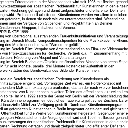
ngelegten Förderpalette in der Vergangenheit wird seit 1998 mit flexibel gehan
unktsetzungen der spezifischen Problematik für Künstlerinnen in den einzel
arten Rechnung getragen und damit zielgerichteter und effizienter Defiziten
ngewirkt. Professionell arbeitende Künstlerinnen werden vor allem in solchen
en gefördert, in denen sie nach wie vor unterrepräsentiert sind. Wesentliche
en sind die Vergabe von Stipendien und Projektmitteln an Berliner
ünstlerinnen, Gruppen, Initiativen und Vereine.
RPUNKTE 1999:
ng von überregional ausstrahlenden Frauenkulturinitiativen und Veranstaltung
ung im Bereich Musik: Kompositionsstipendien für die Musikakademie Rheins
ng des Musikerinnenfestivals "Wie es Ihr gefällt";
ung im Bereich Film: Vergabe von Arbeitsstipendien an Film- und Videomache
 von Projektzuschüssen für Recherche, Vertrieb o.ä. im Zusammenhang mit 
duktion; Förderung von Abspiel und Veranstaltungen
ung im Bereich Bildhauerei/Objektkunst/Installation: Vergabe von sechs Stipe
M für acht Monate, parallel drei Monate kostenloser Aufenthalt in den
erwerkstätten des Berufsverbandes Bildender Künstlerinnen.
rde ein Bereich zur spezifischen Förderung von Künstlerinnen als
nittsaufgabe eingerichtet. Vorrangiges Ziel war es, ein Förderkonzept mit
echendem Maßnahmekatalog zu erarbeiten, das an der nach wie vor bestehen
präsentanz von Künstlerinnen in weiten Teilen des öffentlichen kulturellen Le
n sollte. Im Mai 1992 setzte der Senat von Berlin mit der Verabschiedung da
r Künstlerinnenprogramm ein deutliches frauenkulturpolitisches Zeichen. Es 
kt finanzielle Mittel zur Verfügung gestellt. Durch das Künstlerinnenprogramm
eil an geförderten Künstlerinnen in Berlin insgesamt gesteigert und gleichzeiti
 Öffentlichkeit für die Werke von Künstlerinnen hergestellt. Gegenüber einer re
ngelegten Förderpalette in der Vergangenheit wird seit 1998 mit flexibel gehan
unktsetzungen der spezifischen Problematik für Künstlerinnen in den einzel
arten Rechnung getragen und damit zielgerichteter und effizienter Defiziten