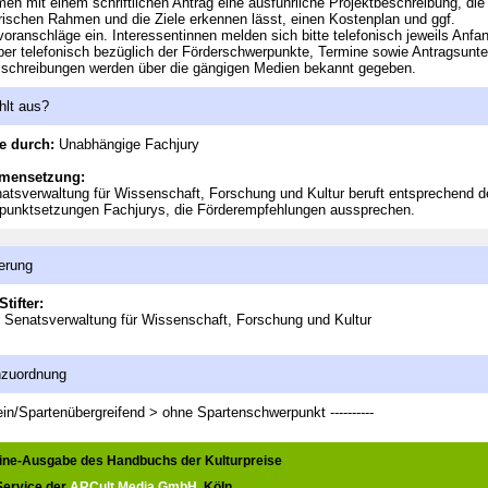
n mit einem schriftlichen Antrag eine ausführliche Projektbeschreibung, die
rischen Rahmen und die Ziele erkennen lässt, einen Kostenplan und ggf.
oranschläge ein. Interessentinnen melden sich bitte telefonisch jeweils Anfa
r telefonisch bezüglich der Förderschwerpunkte, Termine sowie Antragsunte
schreibungen werden über die gängigen Medien bekannt gegeben.
hlt aus?
e durch:
Unabhängige Fachjury
mensetzung:
atsverwaltung für Wissenschaft, Forschung und Kultur beruft entsprechend d
punktsetzungen Fachjurys, die Förderempfehlungen aussprechen.
erung
Stifter:
r Senatsverwaltung für Wissenschaft, Forschung und Kultur
nzuordnung
in/Spartenübergreifend > ohne Spartenschwerpunkt
----------
line-Ausgabe des Handbuchs der Kulturpreise
 Service der
ARCult Media GmbH
, Köln