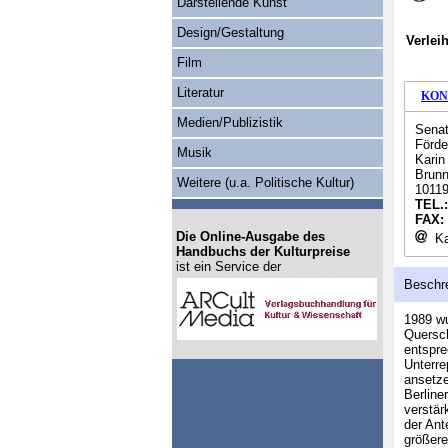
Darstellende Kunst
Design/Gestaltung
Verlei
Film
Literatur
KON
Medien/Publizistik
Senat
Förde
Musik
Kari
Brunn
Weitere (u.a. Politische Kultur)
10119
TEL.
FAX:
Die Online-Ausgabe des
Ka
Handbuchs der Kulturpreise
ist ein Service der
Beschr
1989 wu
Quersch
entspr
Unterre
ansetze
Berline
verstär
der Ant
größere