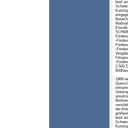
breit a
Schwerp
Kunstsp
entgege
Bereich
Maßnahm
Einzelk
SCHWE
Förderu
-Förder
Förderu
-Förder
Vergabe
Filmpro
-Förder
2.500 D
Bildhau
1989 wu
Quersch
entspr
Unterre
ansetze
Berline
verstär
der Ant
größere
breit a
Schwerp
Kunstsp