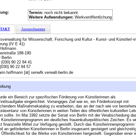
hung:
Termin:
noch nicht bekannt.
Weitere Aufwendungen:
Werkveröffentlichung
TAKT
Ansprechpartner
sverwaltung für Wissenschaft, Forschung und Kultur - Kunst- und Künstler/-i
rung (IV E 41)
n Hofmann
enstraße 188-190
 Berlin
:
(030) 90 22 84 41
(030) 90 22 84 57
rin.hoffmann [ät] senwfk.verwalt-berlin.de
eibung
rde ein Bereich zur spezifischen Förderung von Künstlerinnen als
nittsaufgabe eingerichtet. Vorrangiges Ziel war es, ein Förderkonzept mit
echendem Maßnahmekatalog zu erarbeiten, das an der nach wie vor bestehen
präsentanz von Künstlerinnen in weiten Teilen des öffentlichen kulturellen Le
n sollte. Im Mai 1992 setzte der Senat von Berlin mit der Verabschiedung da
r Künstlerinnenprogramm ein deutliches frauenkulturpolitisches Zeichen. Es 
kt finanzielle Mittel zur Verfügung gestellt. Durch das Künstlerinnenprogramm
eil an geförderten Künstlerinnen in Berlin insgesamt gesteigert und gleichzeiti
 Öffentlichkeit für die Werke von Künstlerinnen hergestellt. Gegenüber einer re