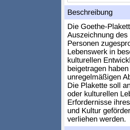
Beschreibung
Die Goethe-Plakett
Auszeichnung des M
Personen zugesproc
Lebenswerk in bes
kulturellen Entwi
beigetragen haben 
unregelmäßigen Ab
Die Plakette soll a
oder kulturellen Le
Erfordernisse ihre
und Kultur geförde
verliehen werden.