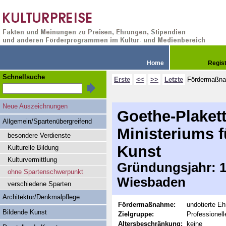
Home
Regis
Schnellsuche
Erste
<<
>>
Letzte
Fördermaßn
Neue Auszeichnungen
Goethe-Plaket
Allgemein/Spartenübergreifend
Ministeriums 
besondere Verdienste
Kunst
Kulturelle Bildung
Kulturvermittlung
Gründungsjahr: 19
ohne Spartenschwerpunkt
Wiesbaden
verschiedene Sparten
Architektur/Denkmalpflege
Fördermaßnahme:
undotierte Eh
Bildende Kunst
Zielgruppe:
Professionell
Altersbeschränkung:
keine