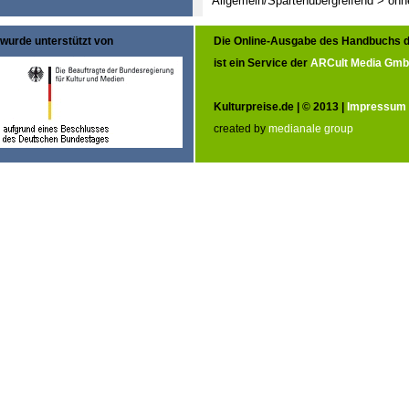
Allgemein/Spartenübergreifend > oh
wurde unterstützt von
Die Online-Ausgabe des Handbuchs d
ist ein Service der
ARCult Media Gm
Kulturpreise.de | © 2013 |
Impressum
created by
medianale group