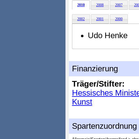
2010
2008
2007
20
2002
2001
2000
Udo Henke
Finanzierung
Träger/Stifter:
Hessisches Minist
Kunst
Spartenzuordnung