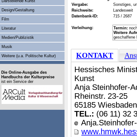
Darstellende Kunst
Vergabe:
Sonstiges, u
Design/Gestaltung
Reichweite:
Landesweit
Datenbank-ID:
715 / 2687
Film
Verleihung:
Termin:
noch
Literatur
Weitere Auf
geschaffene 
Medien/Publizistik
Musik
KONTAKT
Ans
Weitere (u.a. Politische Kultur)
Hessisches Minist
Die Online-Ausgabe des
Kunst
Handbuchs der Kulturpreise
ist ein Service der
Anja Steinhofer-
Rheinstr. 23-25
65185 Wiesbaden
TEL.:
(06 11) 32 
Anja.Steinhofer
www.hmwk.hes