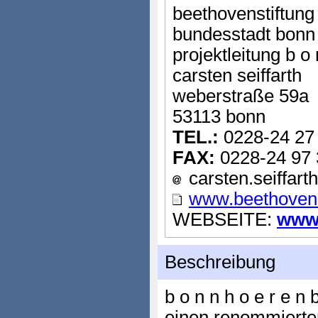
beethovenstiftung 
bundesstadt bonn
projektleitung b o 
carsten seiffarth
weberstraße 59a
53113 bonn
TEL.:
0228-24 27
FAX:
0228-24 97
carsten.seiffart
www.beethovens
WEBSEITE:
www.
Beschreibung
b o n n h o e r e n 
einen renommierten