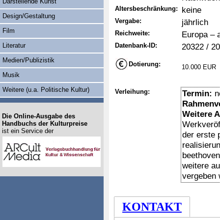
Darstellende Kunst
Altersbeschränkung:
keine
Design/Gestaltung
Vergabe:
jährlich
Film
Reichweite:
Europa – a
Literatur
Datenbank-ID:
20322 / 2
Medien/Publizistik
Dotierung:
10.000 EUR
Musik
Weitere (u.a. Politische Kultur)
Verleihung:
Termin:
n
Rahmenve
Weitere 
Die Online-Ausgabe des
Werkveröff
Handbuchs der Kulturpreise
ist ein Service der
der erste 
realisieru
beethoven
weitere a
vergeben 
KONTAKT