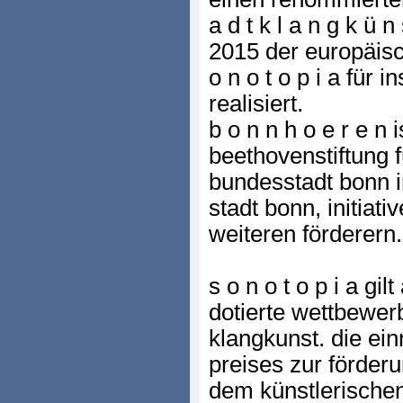
a d t k l a n g k ü n
2015 der europäis
o n o t o p i a für i
realisiert.
b o n n h o e r e n i
beethovenstiftung f
bundesstadt bonn 
stadt bonn, initiat
weiteren förderern.
s o n o t o p i a gil
dotierte wettbewer
klangkunst. die ei
preises zur förderu
dem künstlerische