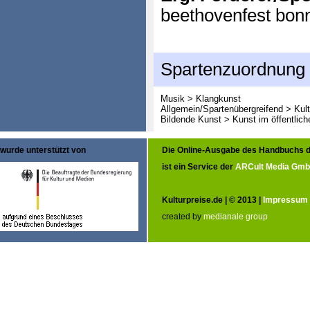
beethovenfest bon
Spartenzuordnung
Musik > Klangkunst
Allgemein/Spartenübergreifend > Kult
Bildende Kunst > Kunst im öffentlic
wurde unterstützt von
Die Online-Ausgabe des Handbuchs d
ist ein Service der
ARCult Media Gm
Kulturpreise.de | © 2013 |
Impressum
created by
medianale group