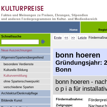
Home
Regis
Schnellsuche
Erste
<<
>>
Letzte
Fördermaßn
Neue Auszeichnungen
bonn hoeren
Allgemein/Spartenübergreifend
Gründungsjahr: 20
besondere Verdienste
Bonn
Kulturelle Bildung
Kulturvermittlung
bonn hoeren - nac
ohne Spartenschwerpunkt
verschiedene Sparten
o p i a für installa
Architektur/Denkmalpflege
Fördermaßnahme:
Förderpre
Bildende Kunst
Zielgruppe:
Nachwuchs