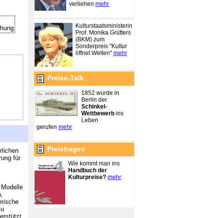
verliehen
mehr
Kulturstaatsministerin
chung
Prof. Monika Grütters
(BKM) zum
Sonderpreis "Kultur
öffnet Welten"
mehr
Preise-Talk
1852 wurde in
Berlin der
Schinkel-
Wettbewerb
ins
Leben
gerufen
mehr
Preisfragen
rlichen
ung für
Wie kommt man ins
Handbuch der
Kulturpreise?
mehr
 Modelle
n,
erische
zu
erstützt