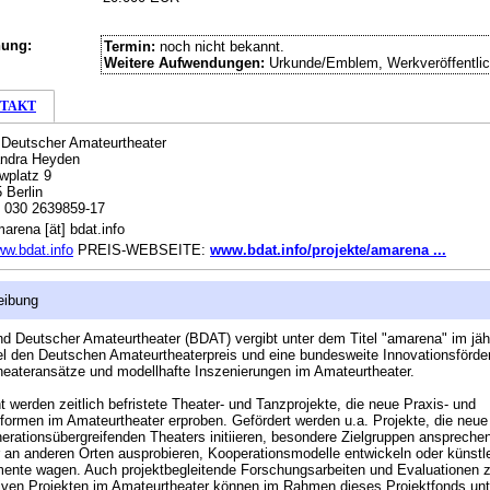
hung:
Termin:
noch nicht bekannt.
Weitere Aufwendungen:
Urkunde/Emblem, Werkveröffentli
TAKT
Deutscher Amateurtheater
andra Heyden
wplatz 9
 Berlin
:
030 2639859-17
arena [ät] bdat.info
w.bdat.info
PREIS-WEBSEITE:
www.bdat.info/projekte/amarena ...
eibung
d Deutscher Amateurtheater (BDAT) vergibt unter dem Titel "amarena" im jäh
 den Deutschen Amateurtheaterpreis und eine bundesweite Innovationsförder
eateransätze und modellhafte Inszenierungen im Amateurtheater.
 werden zeitlich befristete Theater- und Tanzprojekte, die neue Praxis- und
formen im Amateurtheater erproben. Gefördert werden u.a. Projekte, die neue
erationsübergreifenden Theaters initiieren, besondere Zielgruppen anspreche
 an anderen Orten ausprobieren, Kooperationsmodelle entwickeln oder künstl
ente wagen. Auch projektbegleitende Forschungsarbeiten und Evaluationen 
iven Projekten im Amateurtheater können im Rahmen dieses Projektfonds unt