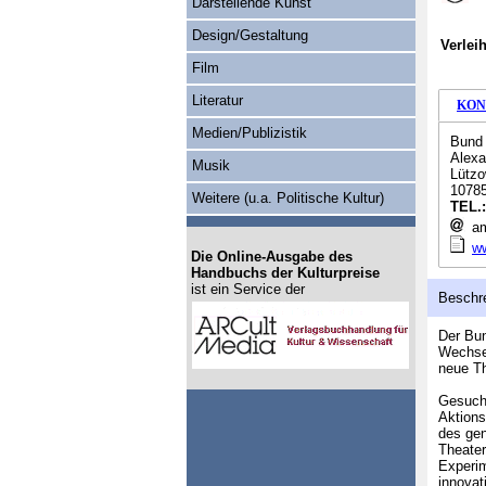
Darstellende Kunst
Design/Gestaltung
Verlei
Film
Literatur
KON
Medien/Publizistik
Bund 
Alex
Musik
Lützo
10785
Weitere (u.a. Politische Kultur)
TEL.
am
ww
Die Online-Ausgabe des
Handbuchs der Kulturpreise
ist ein Service der
Beschr
Der Bun
Wechsel
neue Th
Gesucht
Aktions
des gen
Theater
Experim
innovat