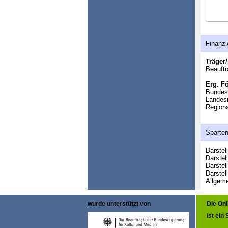
Finanzi
Träger/
Beauftr
Erg. F
Bundesm
Landesm
Regiona
Sparte
Darstel
Darstel
Darstel
Darstel
Allgeme
wurde unterstützt von
Die On
ist ein