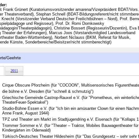
der:
:
Frank Grünert (Kuratoriumsvorsitzender amarena/Vizepräsident BDAT/Vors.
er Theaterverband), Stephan Schnell (BDAT-Bildungsreferent/nicht stimmberec
t Knecht (Vorsitzender Verband Deutscher Freilichtbühnen – Nord), Prof. Ber
spielpädagoge und Regisseur), Prof. Dr. Romi Domkowsky
pädagogin/Theaterpädagogin), Christine Bossert (Regisseurin/Dozentin), Eva B
g Theater der Erfahrungen), Marcus Joos (Vorstandsmitglied Landesverband
theater Baden-Württemberg), Norbert Niclauss (BKM, Referat für Musik,
lende Künste, Sonderbereiche/Beisitzer/nicht stimmberechtigt)
rte/Geehrte
2011
Cirque Obscure Pforzheim (für "COCOON", Multisensorisches Figurentheate
die bühne e.V. Dresden (für "schnell & schmutzig")
Griechische Gemeinde Castrop-Rauxel e.V. (für "Prometheus, ein winterlich
TheaterFeuer-Spektakel")
Studio-Bühne Essen e.V. (für "Ich bin ein amüsanter Clown für einen Nachmi
Anne Frank, August 1944)
TPZ und Theater am Markt im Stadtjugendring e.V. Eisenach (für "Kollaps 1
Trommer Sommer e.V. (für "Theater – Traktor, Mobiles Bauwagentheater für
Kindergärten im Odenwald)
Türkisch-Deutsches Theater Hildesheim (für "Das Grundgesetz – sehr sehr f