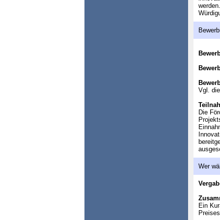
werden.
Würdigu
Bewerb
Bewer
Bewerb
Bewerb
Vgl. di
Teilna
Die För
Projekt
Einnahm
Innovat
bereitg
ausges
Wer wä
Vergab
Zusam
Ein Kur
Preises