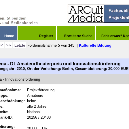
Home
Register
Erweiterte Suche
Fehlt etwas? Kor
<<
>>
Letzte
Fördermaßnahme
5
von
145
|
Kulturelle Bildung
na - Dt. Amateurtheaterpreis und Innovationsförderung
ngsjahr: 2010, Ort der Verleihung: Berlin, Gesamtdotierung: 30.000 EUR
 - Innovationsförderung
rmaßnahme:
Projektförderung
uppe:
Amateure
beschränkung:
keine
e:
alle 2 Jahre
eite:
National
ank-ID:
20256 / 20488
tierung:
20.000 EUR