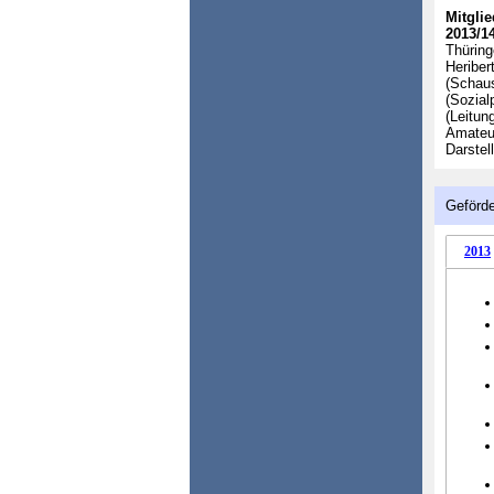
Mitglie
2013/14
Thüring
Heriber
(Schau
(Sozial
(Leitun
Amateur
Darstel
Geförde
2013