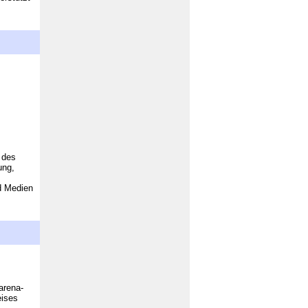
 des
ung,
nd Medien
arena-
eises