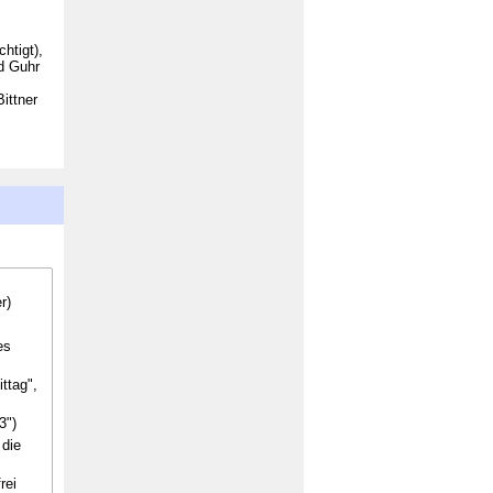
htigt),
nd Guhr
ittner
r)
es
ttag",
3")
 die
rei