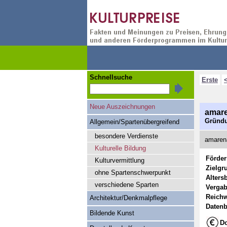
Schnellsuche
Erste
Neue Auszeichnungen
amare
Gründu
Allgemein/Spartenübergreifend
besondere Verdienste
amarena
Kulturelle Bildung
Förde
Kulturvermittlung
Zielgr
ohne Spartenschwerpunkt
Alters
verschiedene Sparten
Vergab
Reichw
Architektur/Denkmalpflege
Datenb
Bildende Kunst
Do