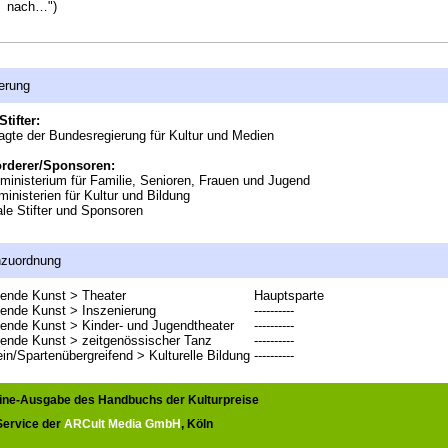
nach…")
erung
Stifter:
agte der Bundesregierung für Kultur und Medien
örderer/Sponsoren:
inisterium für Familie, Senioren, Frauen und Jugend
inisterien für Kultur und Bildung
le Stifter und Sponsoren
nzuordnung
lende Kunst > Theater
Hauptsparte
lende Kunst > Inszenierung
----------
lende Kunst > Kinder- und Jugendtheater
----------
lende Kunst > zeitgenössischer Tanz
----------
in/Spartenübergreifend > Kulturelle Bildung
----------
line-Ausgabe des Handbuchs der Kulturpreise
 Service der
ARCult Media GmbH
, Köln