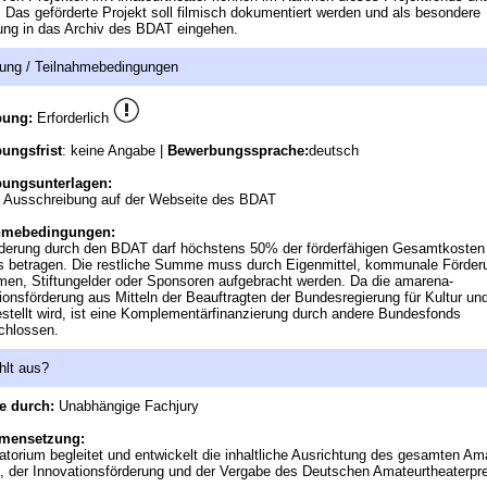
 Das geförderte Projekt soll filmisch dokumentiert werden und als besondere
ng in das Archiv des BDAT eingehen.
ung / Teilnahmebedingungen
bung:
Erforderlich
ungsfrist
: keine Angabe |
Bewerbungssprache:
deutsch
ungsunterlagen:
e Ausschreibung auf der Webseite des BDAT
hmebedingungen:
derung durch den BDAT darf höchstens 50% der förderfähigen Gesamtkosten
s betragen. Die restliche Summe muss durch Eigenmittel, kommunale Förder
en, Stiftungelder oder Sponsoren aufgebracht werden. Da die amarena-
ionsförderung aus Mitteln der Beauftragten der Bundesregierung für Kultur u
estellt wird, ist eine Komplementärfinanzierung durch andere Bundesfonds
chlossen.
hlt aus?
e durch:
Unabhängige Fachjury
mensetzung:
atorium begleitet und entwickelt die inhaltliche Ausrichtung des gesamten Am
, der Innovationsförderung und der Vergabe des Deutschen Amateurtheaterpr