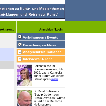
rekturen...
Anmelden / Login
Verleihungen / Events
Bewerbungsschluss
Analysen/Publikationen
Interviews/O-Töne
Bekenntnisse im
Sommer-Interview, Juli
2019: Laura Karasek's
früher Traum von einem
Literaturpreis
mehr
Dr. Rafał Dutkiewicz
(Stadtpräsident von
Breslau/Wrocław) wurde
in Berlin der Deutsche
Nationalpreis