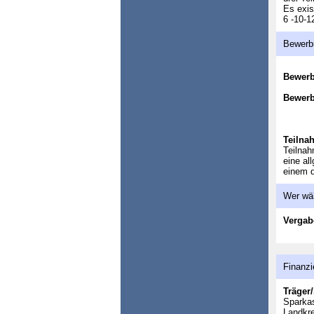
Es exis
6 -10-1
Bewerb
Bewer
Bewerb
Teilna
Teilnah
eine al
einem d
Wer wä
Vergab
Finanzi
Träger/
Sparka
Landkre