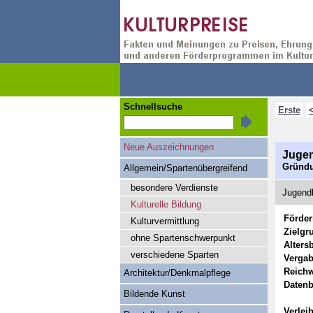
Schnellsuche
Erste
Neue Auszeichnungen
Jugen
Gründu
Allgemein/Spartenübergreifend
besondere Verdienste
Jugendk
Kulturelle Bildung
Förde
Kulturvermittlung
Zielgr
ohne Spartenschwerpunkt
Alters
verschiedene Sparten
Vergab
Reichw
Architektur/Denkmalpflege
Datenb
Bildende Kunst
Verlei