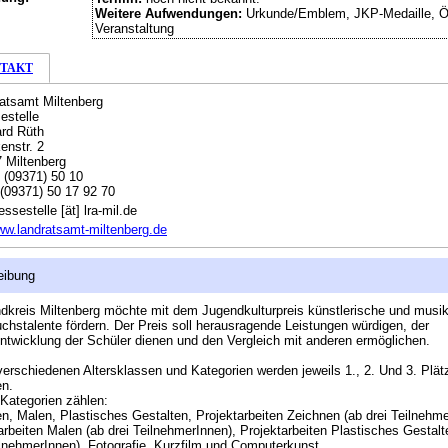
Weitere Aufwendungen:
Urkunde/Emblem, JKP-Medaille, Öf
Veranstaltung
TAKT
atsamt Miltenberg
estelle
rd Rüth
enstr. 2
 Miltenberg
:
(09371) 50 10
(09371) 50 17 92 70
ssestelle [ät] lra-mil.de
w.landratsamt-miltenberg.de
eibung
dkreis Miltenberg möchte mit dem Jugendkulturpreis künstlerische und musik
hstalente fördern. Der Preis soll herausragende Leistungen würdigen, der
ntwicklung der Schüler dienen und den Vergleich mit anderen ermöglichen.
verschiedenen Altersklassen und Kategorien werden jeweils 1., 2. Und 3. Plät
en.
Kategorien zählen:
n, Malen, Plastisches Gestalten, Projektarbeiten Zeichnen (ab drei Teilnehme
arbeiten Malen (ab drei TeilnehmerInnen), Projektarbeiten Plastisches Gestalt
ilnehmerInnen), Fotografie, Kurzfilm und Computerkunst.