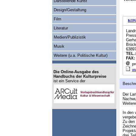
Darstellende Kunst
Design/Gestaltung
Film
KON
Literatur
Landr
Press
Medien/Publizistik
Gerha
Brück
Musik
63897
TEL.
Weitere (u.a. Politische Kultur)
FAX:
pre
ww
Die Online-Ausgabe des
Handbuchs der Kulturpreise
ist ein Service der
Beschr
Der Lan
Nachwuc
Weitere
In den 
vergeb
Zu den 
Zeichne
Projekt
drei Te