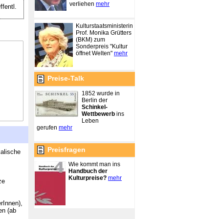
verliehen
mehr
fentl.
Kulturstaatsministerin
Prof. Monika Grütters
(BKM) zum
Sonderpreis "Kultur
öffnet Welten"
mehr
Preise-Talk
1852 wurde in
Berlin der
Schinkel-
Wettbewerb
ins
Leben
gerufen
mehr
Preisfragen
alische
Wie kommt man ins
Handbuch der
Kulturpreise?
mehr
ze
rInnen),
en (ab