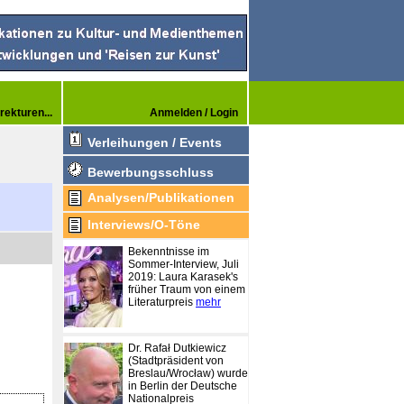
rekturen...
Anmelden / Login
Verleihungen / Events
Bewerbungsschluss
Analysen/Publikationen
Interviews/O-Töne
Bekenntnisse im
Sommer-Interview, Juli
2019: Laura Karasek's
früher Traum von einem
Literaturpreis
mehr
Dr. Rafał Dutkiewicz
(Stadtpräsident von
Breslau/Wrocław) wurde
in Berlin der Deutsche
Nationalpreis