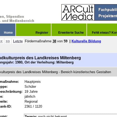
Home
Register
Erweiterte Suche
Fehlt etwas? Kor
<<
>>
Letzte
Fördermaßnahme
38
von
59
|
Kulturelle Bildung
dkulturpreis des Landkreises Miltenberg
ngsjahr: 1980, Ort der Verleihung: Miltenberg
ulturpreis des Landkreises Miltenberg - Bereich künstlerisches Gestalten
rmaßnahme:
Hauptpreis
uppe:
Schüler
beschränkung:
19 Jahre
e:
jährlich
eite:
Regional
ank-ID:
2361 / 1120
hung:
Termin:
noch nicht bekannt.