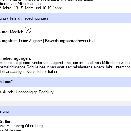
tieren vier Altersklassen:
2 Jahre, 13-15 Jahre und 16-19 Jahre.
ung / Teilnahmebedingungen
bung:
Möglich
ungsfrist
: keine Angabe |
Bewerbungssprache:
deutsch
hmebedingungen:
mebereichtigt sind Kinder und Jugendliche, die im Landkreis Miltenberg wohne
lgemeinbildende Schule besuchen oder seit mindestens einem Jahr Unterricht 
ort ansässigen Kunstllehrer haben.
hlt aus?
e durch:
Unabhängige Fachjury
erung
Stifter:
sse Miltenberg-Obernburg
is Miltenberg