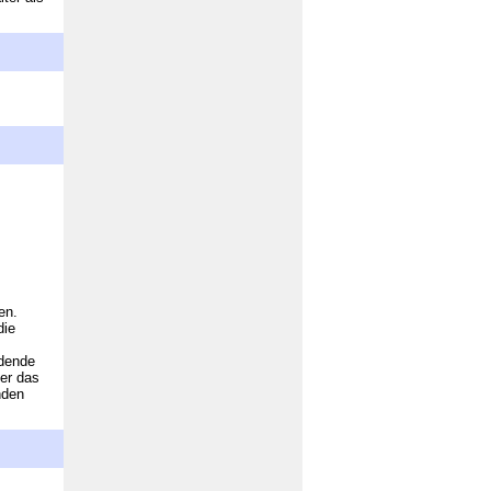
en.
die
ldende
er das
nden