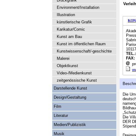
Druckgrafik
Verlei
Environment/Installation
Illustration
KON
künstlerische Grafik
Karikatur/Comic
Akade
Press
Kunst am Bau
Sabri
Kunst im öffentlichen Raum
Paris
10117
Kunstwissenschaft/-geschichte
TEL.
FAX:
Malerei
pr
Objektkunst
w
Video-/Medienkunst
zeitgenössische Kunst
Beschr
Darstellende Kunst
Die Umg
Design/Gestaltung
deutsch
namenge
Film
Bildhau
„Schutz
Literatur
Die Vil
DER DE
Medien/Publizistik
Stipend
Musik
Dreimon