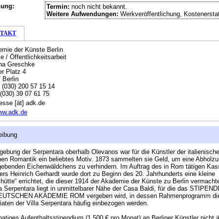
hung:
Termin:
noch nicht bekannt.
Weitere Aufwendungen:
Werkveröffentlichung, Kostenersta
TAKT
mie der Künste Berlin
e / Öffentlichkeitsarbeit
na Greschke
er Platz 4
 Berlin
:
(030) 200 57 15 14
(030) 39 07 61 75
esse [ät] adk.de
ww.adk.de
eibung
ebung der Serpentara oberhalb Olevanos war für die Künstler der italienisch
en Romantik ein beliebtes Motiv. 1873 sammelten sie Geld, um eine Abholz
benden Eichenwäldchens zu verhindern. Im Auftrag des in Rom tätigen Kas
ers Heinrich Gerhardt wurde dort zu Beginn des 20. Jahrhunderts eine kleine
hütte“ errichtet, die dieser 1914 der Akademie der Künste zu Berlin vermacht
la Serpentara liegt in unmittelbarer Nähe der Casa Baldi, für die das STIPEN
UTSCHEN AKADEMIE ROM vergeben wird, in dessen Rahmenprogramm di
iaten der Villa Serpentara häufig einbezogen werden.
atiges Aufenthaltsstipendium (1.500 € pro Monat) an Berliner Künstler nicht äl