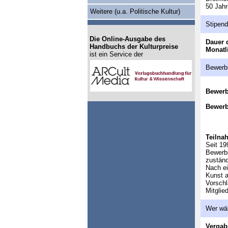
50 Jahr
Weitere (u.a. Politische Kultur)
Stipen
Die Online-Ausgabe des
Dauer 
Handbuchs der Kulturpreise
Monatl
ist ein Service der
Bewerb
Bewer
Bewerb
Teilna
Seit 19
Bewerbu
zuständ
Nach ei
Kunst a
Vorschl
Mitglie
Wer wä
Vergab