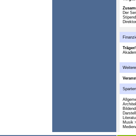
Zusam
Der Sen
Stipend
Direkto
Finanzi
Träger/
Akademi
Weitere
Veranst
Sparte
Allgeme
Archite
Bildend
Darstel
Literatu
Musik 
Medien/