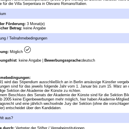
e für die Villa Serpentara in Olevano Romano/Italien.
dium
der Förderung:
3 Monat(e)
icher Betrag:
keine Angabe
ung / Teilnahmebedingungen
bung:
Möglich
ungsfrist
: keine Angabe |
Bewerbungssprache:
deutsch
hmebedingungen:
91 wird das Stipendium ausschließlich an in Berlin ansässige Künstler vergeb
ngen sind für das jeweils folgende Jahr vom 1. Januar bis zum 15. März an 
ige Sektion der Akademie der Künste zu richten.
nem Beschluss des Senats der Akademie der Künste sind für die Sektion Bi
b 2005 keine Eigenbewerbungen mehr möglich, hier haben Akademie-Mitglied
agsrecht und eine jährlich wechselnde Jury der Sektion (ohne die vorschlage
der) entscheidet über den Kandidaten.
hlt aus?
e durch:
Vertreter der Stifter / Vergabeinstitutionen