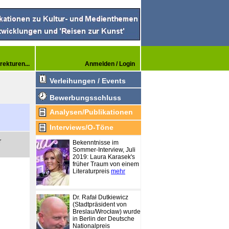
rekturen...
Anmelden / Login
Verleihungen / Events
Bewerbungsschluss
Analysen/Publikationen
Interviews/O-Töne
r
Bekenntnisse im
Sommer-Interview, Juli
2019: Laura Karasek's
früher Traum von einem
Literaturpreis
mehr
Dr. Rafał Dutkiewicz
(Stadtpräsident von
Breslau/Wrocław) wurde
in Berlin der Deutsche
Nationalpreis