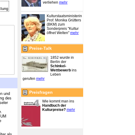
verliehen
mehr
ttung
Kulturstaatsministerin
Prof. Monika Grütters
(BKM) zum
Sonderpreis "Kultur
öffnet Welten"
mehr
Preise-Talk
1852 wurde in
Berlin der
Schinkel-
Wettbewerb
ins
Leben
gerufen
mehr
Preisfragen
en und
ung des
Wie kommt man ins
seler
Handbuch der
Kulturpreise?
mehr
e.
DIUM
e
ter als