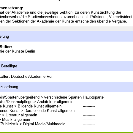
mensetzung:
at der Akademie und die jeweilige Sektion, zu deren Kunstrichtung der
ienbewerber/die Studienbewerberin zuzurechnen ist. Präsident, Vizepräsident
ren der Sektionen der Akademie der Künste entscheiden über die Vergabe.
erung
Stifter:
e der Künste Berlin
 Beteiligte
alter:
Deutsche Akademie Rom
nzuordnung
in/Spartenübergreifend > verschiedene Sparten
Hauptsparte
ktur/Denkmalpflege > Architektur allgemein
----------
e Kunst > Bildende Kunst allgemein
----------
lende Kunst > Darstellende Kunst allgemein
----------
r > Literatur allgemein
----------
> Musik allgemein
----------
Publizistik > Digital Media/Multimedia
----------