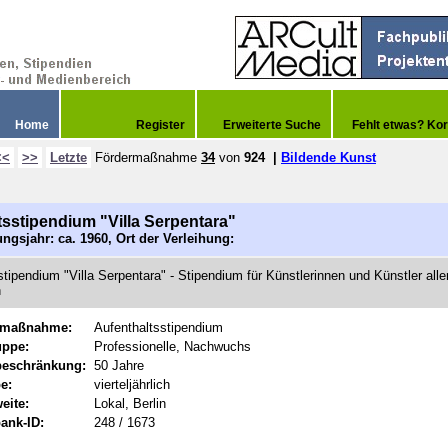
Home
Register
Erweiterte Suche
Fehlt etwas? Kor
<<
>>
Letzte
Fördermaßnahme
34
von
924
|
Bildende Kunst
tsstipendium "Villa Serpentara"
ngsjahr: ca. 1960, Ort der Verleihung:
stipendium "Villa Serpentara" - Stipendium für Künstlerinnen und Künstler alle
n
rmaßnahme:
Aufenthaltsstipendium
uppe:
Professionelle, Nachwuchs
beschränkung:
50 Jahre
e:
vierteljährlich
eite:
Lokal, Berlin
ank-ID:
248 / 1673