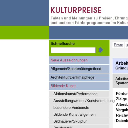
Schnellsuche
Erste
Neue Auszeichnungen
Arbei
Gründu
Allgemein/Spartenübergreifend
Architektur/Denkmalpflege
Arbeits
Sparte
Bildende Kunst
Förde
Aktionskunst/Performance
Zielgr
Ausstellungswesen/Kunstvermittlung
Alters
besondere Verdienste
Vergab
Bildende Kunst allgemein
Reichw
Datenb
Bildhauerei/Skulptur