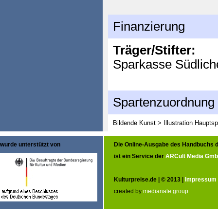
Finanzierung
Träger/Stifter:
Sparkasse Südlich
Spartenzuordnung
Bildende Kunst > Illustration
Hauptsp
wurde unterstützt von
Die Online-Ausgabe des Handbuchs d
ist ein Service der
ARCult Media Gm
Kulturpreise.de | © 2013 |
Impressum
created by
medianale group