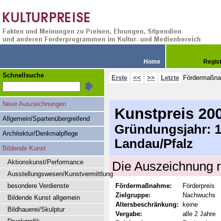
Home
Regis
Schnellsuche
Erste
<<
>>
Letzte
Fördermaßn
Neue Auszeichnungen
Kunstpreis 20
Allgemein/Spartenübergreifend
Gründungsjahr: 19
Architektur/Denkmalpflege
Landau/Pfalz
Bildende Kunst
Aktionskunst/Performance
Die Auszeichnung r
Ausstellungswesen/Kunstvermittlung
besondere Verdienste
Fördermaßnahme:
Förderpreis
Zielgruppe:
Nachwuchs
Bildende Kunst allgemein
Altersbeschränkung:
keine
Bildhauerei/Skulptur
Vergabe:
alle 2 Jahre