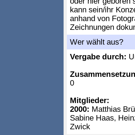
oder hier geboren s
kann sein/ihr Konz
anhand von Fotogra
Zeichnungen dokum
Wer wählt aus?
Vergabe durch:
Un
Zusammensetzun
0
Mitglieder:
2000:
Matthias Brü
Sabine Haas, Hein
Zwick