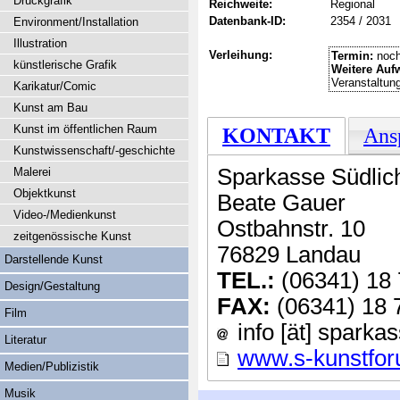
Druckgrafik
Reichweite:
Regional
Datenbank-ID:
2354 / 2031
Environment/Installation
Illustration
Verleihung:
Termin:
noch
künstlerische Grafik
Weitere Auf
Veranstaltun
Karikatur/Comic
Kunst am Bau
Kunst im öffentlichen Raum
KONTAKT
Ans
Kunstwissenschaft/-geschichte
Sparkasse Südlic
Malerei
Objektkunst
Beate Gauer
Video-/Medienkunst
Ostbahnstr. 10
zeitgenössische Kunst
76829 Landau
Darstellende Kunst
TEL.:
(06341) 18 
Design/Gestaltung
FAX:
(06341) 18 
Film
info [ät] sparka
Literatur
www.s-kunstfor
Medien/Publizistik
Musik