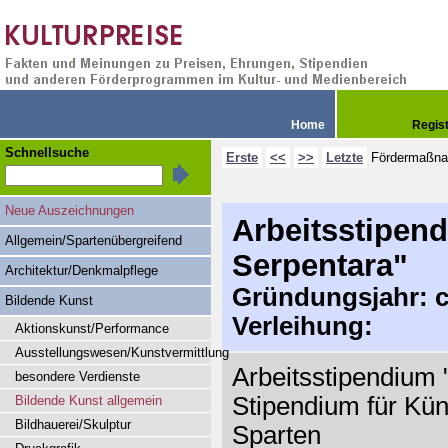
Home
Regis
Schnellsuche
Erste
<<
>>
Letzte
Fördermaßn
Neue Auszeichnungen
Arbeitsstipend
Allgemein/Spartenübergreifend
Serpentara"
Architektur/Denkmalpflege
Gründungsjahr: ca
Bildende Kunst
Verleihung:
Aktionskunst/Performance
Ausstellungswesen/Kunstvermittlung
Arbeitsstipendium "
besondere Verdienste
Stipendium für Küns
Bildende Kunst allgemein
Bildhauerei/Skulptur
Sparten