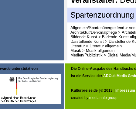
Veranstalter:
Deut
Spartenzuordnung
Allgemein/Spartenübergreifend > ver
Architektur/Denkmalpflege > Architek
Bildende Kunst > Bildende Kunst all
Darstellende Kunst > Darstellende K
Literatur > Literatur allgemein
Musik > Musik allgemein
Medien/Publizistik > Digital Media/M
wurde unterstützt von
Die Online-Ausgabe des Handbuchs d
ist ein Service der
ARCult Media Gm
Kulturpreise.de | © 2013 |
Impressum
created by
medianale group