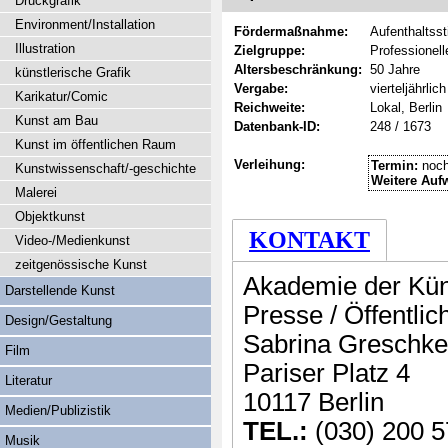
Druckgrafik
Environment/Installation
Fördermaßnahme:
Aufenthaltss
Illustration
Zielgruppe:
Professionel
Altersbeschränkung:
50 Jahre
künstlerische Grafik
Vergabe:
vierteljährlich
Karikatur/Comic
Reichweite:
Lokal, Berlin
Kunst am Bau
Datenbank-ID:
248 / 1673
Kunst im öffentlichen Raum
Verleihung:
Termin:
noch
Kunstwissenschaft/-geschichte
Weitere Auf
Malerei
Objektkunst
KONTAKT
Video-/Medienkunst
zeitgenössische Kunst
Akademie der Kün
Darstellende Kunst
Presse / Öffentlic
Design/Gestaltung
Sabrina Greschke
Film
Pariser Platz 4
Literatur
10117 Berlin
Medien/Publizistik
TEL.:
(030) 200 5
Musik