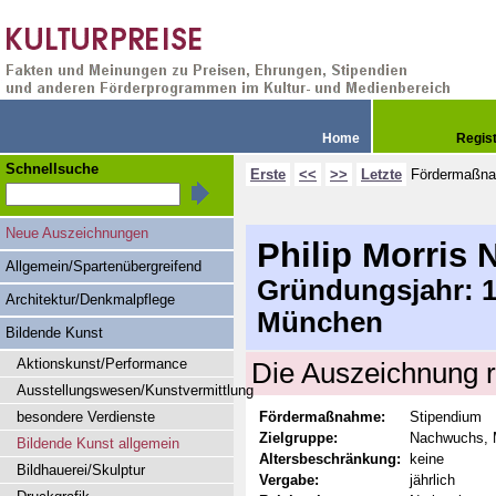
Home
Regis
Schnellsuche
Erste
<<
>>
Letzte
Fördermaßn
Neue Auszeichnungen
Philip Morris
Allgemein/Spartenübergreifend
Gründungsjahr: 19
Architektur/Denkmalpflege
München
Bildende Kunst
Aktionskunst/Performance
Die Auszeichnung r
Ausstellungswesen/Kunstvermittlung
besondere Verdienste
Fördermaßnahme:
Stipendium
Zielgruppe:
Nachwuchs, M
Bildende Kunst allgemein
Altersbeschränkung:
keine
Bildhauerei/Skulptur
Vergabe:
jährlich