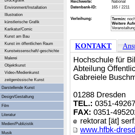
Druckgrafik
Reichweite:
National
Datenbank-ID:
165 / 2211
Environment/Installation
Illustration
Verleihung:
Termin:
noch
künstlerische Grafik
Weitere Auf
Veranstaltun
Karikatur/Comic
Kunst am Bau
Kunst im öffentlichen Raum
KONTAKT
Ans
Kunstwissenschaft/-geschichte
Hochschule für B
Malerei
Objektkunst
Abteilung Öffentli
Video-/Medienkunst
Gabreiele Busch
zeitgenössische Kunst
Darstellende Kunst
01288 Dresden
Design/Gestaltung
TEL.:
0351-4926
Film
FAX:
0351-49520
Literatur
rektorat [ät] se
Medien/Publizistik
www.hfbk-dresd
Musik