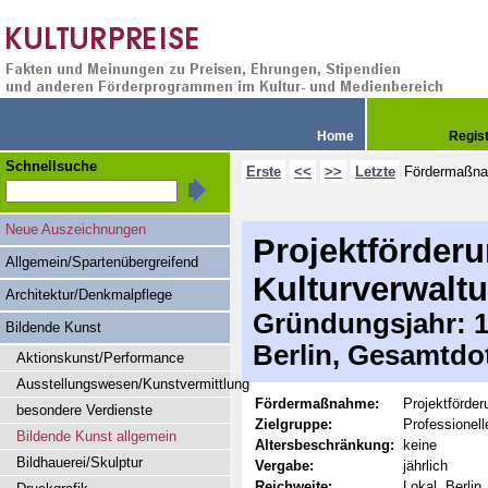
Home
Regis
Schnellsuche
Erste
<<
>>
Letzte
Fördermaßn
Neue Auszeichnungen
Projektförderu
Allgemein/Spartenübergreifend
Kulturverwalt
Architektur/Denkmalpflege
Gründungsjahr: 19
Bildende Kunst
Berlin, Gesamtdo
Aktionskunst/Performance
Ausstellungswesen/Kunstvermittlung
Fördermaßnahme:
Projektförder
besondere Verdienste
Zielgruppe:
Professionel
Bildende Kunst allgemein
Altersbeschränkung:
keine
Bildhauerei/Skulptur
Vergabe:
jährlich
Reichweite:
Lokal, Berlin