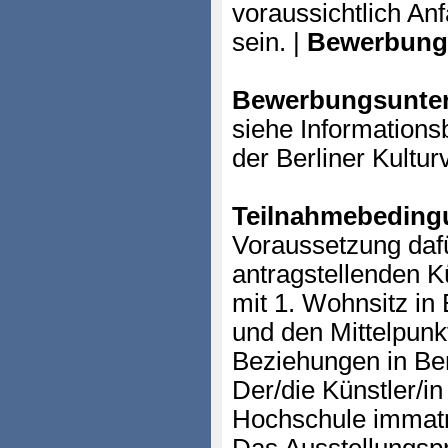
voraussichtlich A
sein. |
Bewerbung
Bewerbungsunter
siehe Informationsb
der Berliner Kultu
Teilnahmebeding
Voraussetzung dafü
antragstellenden K
mit 1. Wohnsitz in 
und den Mittelpunkt
Beziehungen in Ber
Der/die Künstler/in
Hochschule immatri