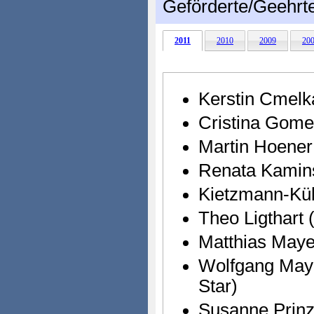
Geförderte/Geehrt
2011
2010
2009
20
Kerstin Cmelk
Cristina Gome
Martin Hoener
Renata Kamin
Kietzmann-Kü
Theo Ligthart 
Matthias Maye
Wolfgang Maye
Star)
Susanne Prinz