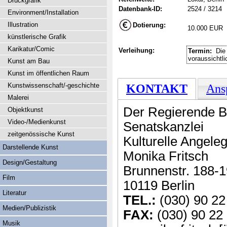
Druckgrafik
Datenbank-ID:
2524 / 3214
Environment/Installation
Illustration
Dotierung:
10.000 EUR
künstlerische Grafik
Karikatur/Comic
Verleihung:
Termin:
Die 
voraussichtl
Kunst am Bau
Kunst im öffentlichen Raum
Kunstwissenschaft/-geschichte
KONTAKT
Ans
Malerei
Der Regierende Bü
Objektkunst
Video-/Medienkunst
Senatskanzlei
zeitgenössische Kunst
Kulturelle Angele
Darstellende Kunst
Monika Fritsch
Design/Gestaltung
Brunnenstr. 188-
Film
10119 Berlin
Literatur
TEL.:
(030) 90 22
Medien/Publizistik
FAX:
(030) 90 22
Musik