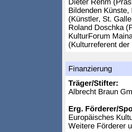
Dieter Rehm (Präs
Bildenden Künste
(Künstler, St. Gall
Roland Doschka (P
KulturForum Mainai
(Kulturreferent de
Finanzierung
Träger/Stifter:
Albrecht Braun G
Erg. Förderer/Sp
Europäisches Kult
Weitere Förderer 