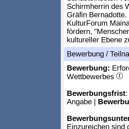
Schirmherrin des W
Gräfin Bernadotte
KulturForum Mainau 
fördern, "Menschen
kultureller Ebene
Bewerbung / Teil
Bewerbung:
Erfor
Wettbewerbes
Bewerbungsfrist
:
Angabe |
Bewerbu
Bewerbungsunter
Einzureichen sind 