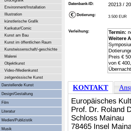
Druckgrafik
Datenbank-ID:
20213 / 2
Environment/Installation
Illustration
Dotierung:
3.500 EUR
künstlerische Grafik
Karikatur/Comic
Verleihung:
Termin:
n
Kunst am Bau
Weitere 
Kunst im öffentlichen Raum
Symposium
Kunstwissenschaft/-geschichte
Dotierunge
Preis € 50
Malerei
von € 400,
Objektkunst
Übernacht
Video-/Medienkunst
zeitgenössische Kunst
Darstellende Kunst
KONTAKT
Ans
Design/Gestaltung
Europäisches Kul
Film
Prof. Dr. Roland
Literatur
Schloss Mainau
Medien/Publizistik
78465 Insel Main
Musik