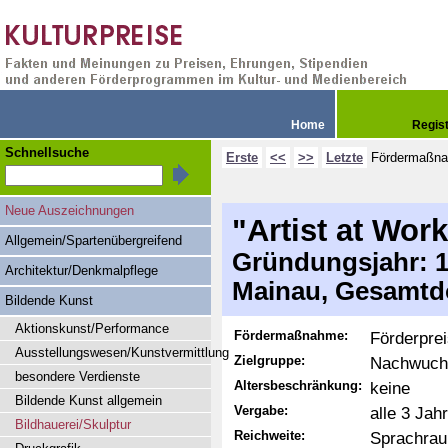
Home
Regis
Schnellsuche
Erste
<<
>>
Letzte
Fördermaßn
Neue Auszeichnungen
"Artist at Wor
Allgemein/Spartenübergreifend
Gründungsjahr: 19
Architektur/Denkmalpflege
Mainau, Gesamtdo
Bildende Kunst
Aktionskunst/Performance
Fördermaßnahme:
Förderpre
Ausstellungswesen/Kunstvermittlung
Zielgruppe:
Nachwuchs
besondere Verdienste
Altersbeschränkung:
keine
Bildende Kunst allgemein
Vergabe:
alle 3 Jah
Bildhauerei/Skulptur
Reichweite:
Sprachrau