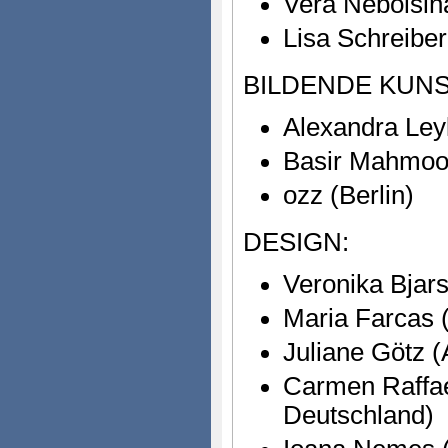
Vera Nebolsin
Lisa Schreibe
BILDENDE KUNS
Alexandra Leyk
Basir Mahmood
ozz (Berlin)
DESIGN:
Veronika Bjar
Maria Farcas 
Juliane Götz (
Carmen Raffael
Deutschland)