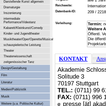
alle 2 Jah
Darstellende Kunst allgemein
Reichweite:
Internation
Dramaturgie
Datenbank-ID:
209 / 2218
Inszenierung
intermediale
Performance/Videotanz
Verleihung:
Termin:
n
Kabarett/Kleinkunst/Comedy
Weitere 
Öffentl. 
Kinder- und Jugendtheater
Die öffent
Musiktheater/Oper/Operette/Musical
Projektarbe
schauspielerische Leistung
Theater
Theaterwissenschaft
KONTAKT
Ans
zeitgenössischer Tanz
Design/Gestaltung
Akademie Schloss
Solitude 3
Film
70197 Stuttgart
Literatur
TEL.:
(0711) 99 6
Medien/Publizistik
FAX:
(0711) 996 
Musik
presse [ät] akad
Weitere (u.a. Politische Kultur)