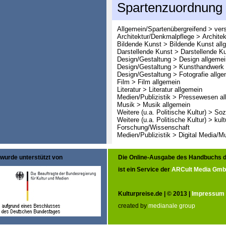
Spartenzuordnung
Allgemein/Spartenübergreifend > ver
Architektur/Denkmalpflege > Architek
Bildende Kunst > Bildende Kunst all
Darstellende Kunst > Darstellende K
Design/Gestaltung > Design allgemei
Design/Gestaltung > Kunsthandwerk 
Design/Gestaltung > Fotografie allge
Film > Film allgemein
Literatur > Literatur allgemein
Medien/Publizistik > Pressewesen al
Musik > Musik allgemein
Weitere (u.a. Politische Kultur) > So
Weitere (u.a. Politische Kultur) > ku
Forschung/Wissenschaft
Medien/Publizistik > Digital Media/M
wurde unterstützt von
Die Online-Ausgabe des Handbuchs d
ist ein Service der
ARCult Media Gm
Kulturpreise.de | © 2013 |
Impressum
created by
medianale group