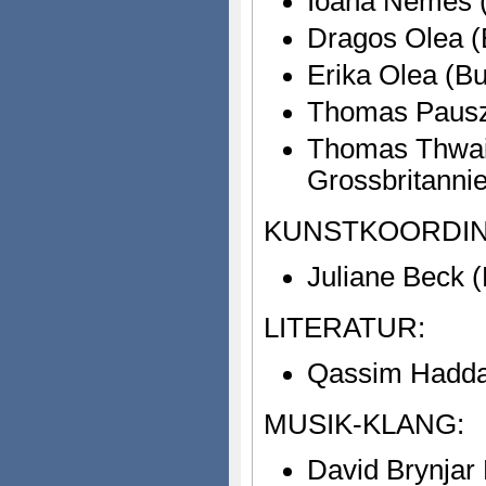
Ioana Nemes (
Dragos Olea (
Erika Olea (B
Thomas Pausz 
Thomas Thwait
Grossbritanni
KUNSTKOORDIN
Juliane Beck (
LITERATUR:
Qassim Hadda
MUSIK-KLANG:
David Brynjar