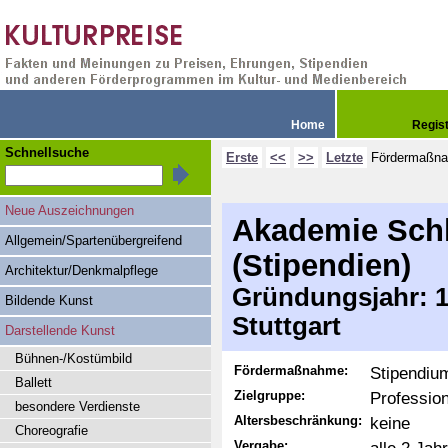
Home
Regis
Schnellsuche
Erste
<<
>>
Letzte
Fördermaßn
Neue Auszeichnungen
Akademie Schl
Allgemein/Spartenübergreifend
(Stipendien)
Architektur/Denkmalpflege
Gründungsjahr: 19
Bildende Kunst
Stuttgart
Darstellende Kunst
Bühnen-/Kostümbild
Fördermaßnahme:
Stipendiu
Ballett
Zielgruppe:
Professio
besondere Verdienste
Altersbeschränkung:
keine
Choreografie
Vergabe: