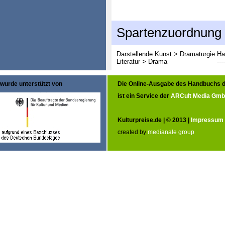
Spartenzuordnung
Darstellende Kunst > Dramaturgie
Ha
Literatur > Drama
----
wurde unterstützt von
Die Online-Ausgabe des Handbuchs d
ist ein Service der
ARCult Media Gm
Kulturpreise.de | © 2013 |
Impressum
created by
medianale group