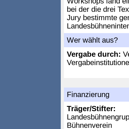
Workshops fand ein
bei der die drei Te
Jury bestimmte g
Landesbühneninte
Wer wählt aus?
Vergabe durch:
Ve
Vergabeinstitution
Finanzierung
Träger/Stifter:
Landesbühnengrup
Bühnenverein