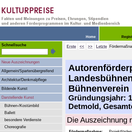
Home
Regis
Schnellsuche
Erste
<<
>>
Letzte
Fördermaßn
Neue Auszeichnungen
Autorenförderp
Allgemein/Spartenübergreifend
Landesbühnen
Architektur/Denkmalpflege
Bühnenverein
Bildende Kunst
Gründungsjahr: 19
Darstellende Kunst
Detmold, Gesamt
Bühnen-/Kostümbild
Ballett
Die Auszeichnung r
besondere Verdienste
Choreografie
Fördermaßnahme:
Projektförder