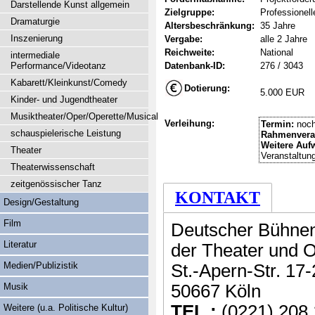
Darstellende Kunst allgemein
Zielgruppe:
Professionel
Dramaturgie
Altersbeschränkung:
35 Jahre
Inszenierung
Vergabe:
alle 2 Jahre
Reichweite:
National
intermediale
Performance/Videotanz
Datenbank-ID:
276 / 3043
Kabarett/Kleinkunst/Comedy
Dotierung:
5.000 EUR
Kinder- und Jugendtheater
Musiktheater/Oper/Operette/Musical
Verleihung:
Termin:
noch
schauspielerische Leistung
Rahmenvera
Weitere Auf
Theater
Veranstaltun
Theaterwissenschaft
zeitgenössischer Tanz
KONTAKT
Design/Gestaltung
Film
Deutscher Bühnen
Literatur
der Theater und O
Medien/Publizistik
St.-Apern-Str. 17
Musik
50667 Köln
TEL.:
(0221) 208 
Weitere (u.a. Politische Kultur)