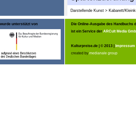
Darstellende Kunst > Kabarett/Klei
wurde unterstützt von
Die Online-Ausgabe des Handbuchs d
ist ein Service der
ARCult Media Gm
Kulturpreise.de | © 2013 |
Impressum
created by
medianale group