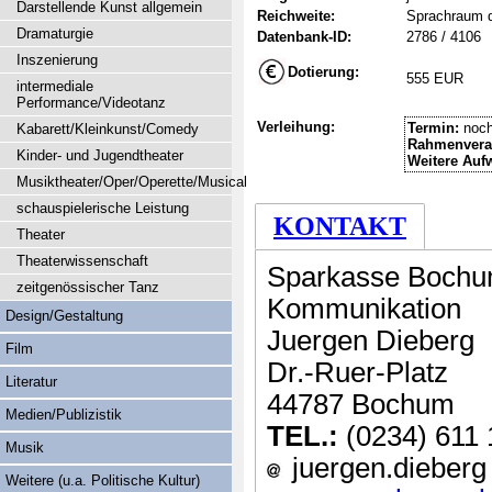
Darstellende Kunst allgemein
Reichweite:
Sprachraum 
Dramaturgie
Datenbank-ID:
2786 / 4106
Inszenierung
Dotierung:
555 EUR
intermediale
Performance/Videotanz
Verleihung:
Termin:
noch
Kabarett/Kleinkunst/Comedy
Rahmenvera
Kinder- und Jugendtheater
Weitere Auf
Musiktheater/Oper/Operette/Musical
schauspielerische Leistung
KONTAKT
Theater
Theaterwissenschaft
Sparkasse Boch
zeitgenössischer Tanz
Kommunikation
Design/Gestaltung
Juergen Dieberg
Film
Dr.-Ruer-Platz
Literatur
44787 Bochum
Medien/Publizistik
TEL.:
(0234) 611 
Musik
juergen.dieberg
Weitere (u.a. Politische Kultur)