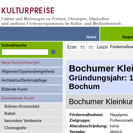
Home
Regis
Schnellsuche
Erste
<<
>>
Letzte
Fördermaßn
Neue Auszeichnungen
Bochumer Klei
Allgemein/Spartenübergreifend
Gründungsjahr: 19
Architektur/Denkmalpflege
Bochum
Bildende Kunst
Darstellende Kunst
Bochumer Kleinkuns
Bühnen-/Kostümbild
Ballett
Fördermaßnahme:
Hauptpreis
Zielgruppe:
Professionell
besondere Verdienste
Altersbeschränkung:
keine
Choreografie
Vergabe:
jährlich