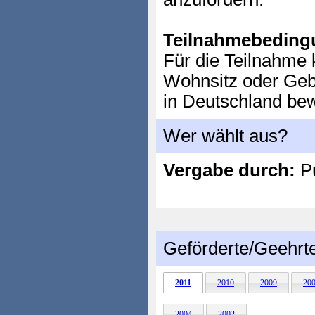
Teilnahmebeding
Für die Teilnahme 
Wohnsitz oder Geb
in Deutschland be
Wer wählt aus?
Vergabe durch:
P
Geförderte/Geehrt
2011
2010
2009
20
2004
2002