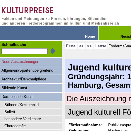
Home
Regis
Schnellsuche
Erste
<<
>>
Letzte
Fördermaßn
Neue Auszeichnungen
Jugend kulture
Allgemein/Spartenübergreifend
Gründungsjahr: 19
Architektur/Denkmalpflege
Hamburg, Gesamt
Bildende Kunst
Darstellende Kunst
Die Auszeichnung r
Bühnen-/Kostümbild
Jugend kulturell F
Ballett
besondere Verdienste
Fördermaßnahme:
Publikumspre
Choreografie
Zielgruppe:
Nachwuchs