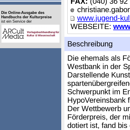
FAX:
(040) 36 92
christiane.gabor 
Die Online-Ausgabe des
www.jugend-kult
Handbuchs der Kulturpreise
ist ein Service der
WEBSEITE:
www.
Beschreibung
Die ehemals als Fö
Westbank in der S
Darstellende Kuns
spartenübergreifen
Schwerpunkt im E
HypoVereinsbank fü
Der Wettbewerb um
Förderpreis, der m
dotiert ist, fand bi