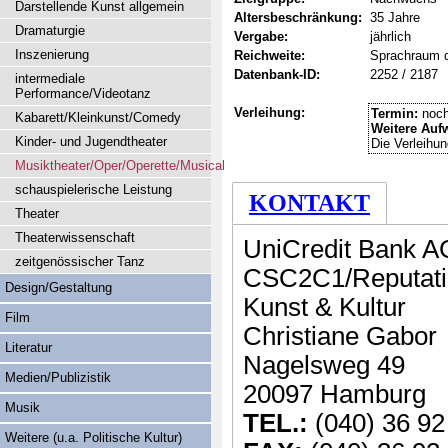
Darstellende Kunst allgemein
Altersbeschränkung:
35 Jahre
Dramaturgie
Vergabe:
jährlich
Inszenierung
Reichweite:
Sprachraum 
Datenbank-ID:
2252 / 2187
intermediale
Performance/Videotanz
Verleihung:
Termin:
noch
Kabarett/Kleinkunst/Comedy
Weitere Auf
Kinder- und Jugendtheater
Die Verleihu
Musiktheater/Oper/Operette/Musical
schauspielerische Leistung
KONTAKT
Theater
Theaterwissenschaft
UniCredit Bank A
zeitgenössischer Tanz
CSC2C1/Reputati
Design/Gestaltung
Kunst & Kultur
Film
Christiane Gabor
Literatur
Nagelsweg 49
Medien/Publizistik
20097 Hamburg
Musik
TEL.:
(040) 36 92
Weitere (u.a. Politische Kultur)