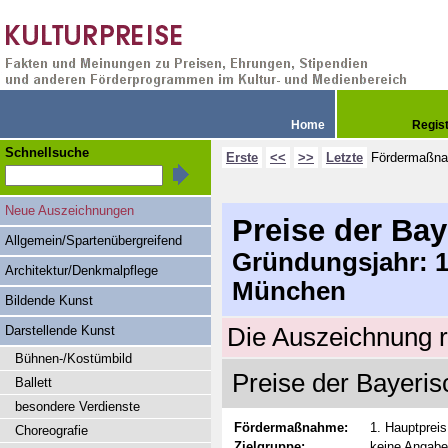
Home
Regis
Schnellsuche
Erste
<<
>>
Letzte
Fördermaßn
Neue Auszeichnungen
Preise der Ba
Allgemein/Spartenübergreifend
Gründungsjahr: 19
Architektur/Denkmalpflege
München
Bildende Kunst
Darstellende Kunst
Die Auszeichnung r
Bühnen-/Kostümbild
Preise der Bayeris
Ballett
besondere Verdienste
Fördermaßnahme:
1. Hauptpreis
Choreografie
Zielgruppe:
keine Angabe