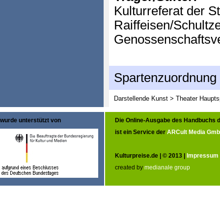
Kulturreferat der 
Raiffeisen/Schultze
Genossenschaftsv
Spartenzuordnung
Darstellende Kunst > Theater
Haupts
wurde unterstützt von
Die Online-Ausgabe des Handbuchs d
ist ein Service der
ARCult Media Gm
Kulturpreise.de | © 2013 |
Impressum
created by
medianale group