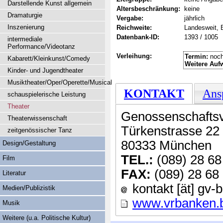
Darstellende Kunst allgemein
Altersbeschränkung:
keine
Dramaturgie
Vergabe:
jährlich
Inszenierung
Reichweite:
Landesweit, 
Datenbank-ID:
1393 / 1005
intermediale
Performance/Videotanz
Verleihung:
Termin:
noch
Kabarett/Kleinkunst/Comedy
Weitere Auf
Kinder- und Jugendtheater
Musiktheater/Oper/Operette/Musical
KONTAKT
Ans
schauspielerische Leistung
Theater
Genossenschafts
Theaterwissenschaft
Türkenstrasse 22 
zeitgenössischer Tanz
80333 München
Design/Gestaltung
TEL.:
(089) 28 68
Film
FAX:
(089) 28 68
Literatur
kontakt [ät] gv-
Medien/Publizistik
www.vrbanken.
Musik
Weitere (u.a. Politische Kultur)