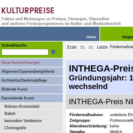
Home
Regis
Schnellsuche
Erste
<<
>>
Letzte
Fördermaßn
Neue Auszeichnungen
INTHEGA-Prei
Allgemein/Spartenübergreifend
Gründungsjahr: 19
Architektur/Denkmalpflege
wechselnd
Bildende Kunst
Darstellende Kunst
INTHEGA-Preis NE
Bühnen-/Kostümbild
Ballett
Fördermaßnahme:
undotierte E
Zielgruppe:
Professionell
besondere Verdienste
Altersbeschränkung:
keine
Choreografie
Vergabe:
jährlich