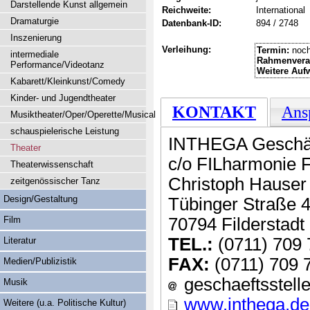
Darstellende Kunst allgemein
Reichweite:
International
Dramaturgie
Datenbank-ID:
894 / 2748
Inszenierung
Verleihung:
Termin:
noch
intermediale
Rahmenvera
Performance/Videotanz
Weitere Auf
Kabarett/Kleinkunst/Comedy
Kinder- und Jugendtheater
KONTAKT
Ans
Musiktheater/Oper/Operette/Musical
schauspielerische Leistung
INTHEGA Geschäf
Theater
c/o FILharmonie F
Theaterwissenschaft
Christoph Hauser
zeitgenössischer Tanz
Design/Gestaltung
Tübinger Straße 
Film
70794 Filderstadt
TEL.:
(0711) 709 
Literatur
FAX:
(0711) 709 
Medien/Publizistik
geschaeftsstelle
Musik
www.inthega.de
Weitere (u.a. Politische Kultur)