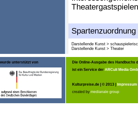
Theatergastspiel
Spartenzuordnung
Darstellende Kunst > schauspieleris
Darstellende Kunst > Theater
wurde unterstützt von
Die Online-Ausgabe des Handbuchs d
ist ein Service der
ARCult Media Gm
Kulturpreise.de | © 2013 |
Impressum
created by
medianale group