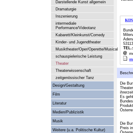
Darstellende Kunst allgemein
Dramaturgie
Inszenierung
KON
intermediale
Performance/Videotanz
Bunde
Mile
Kabarett/Kleinkunst/Comedy
Adena
Kinder- und Jugendtheater
5311
TEL.
Musiktheater/Oper/Operette/Musical
mu
schauspielerische Leistung
w
Theater
Theaterwissenschaft
Beschr
zeitgenössischer Tanz
Die Bun
Design/Gestaltung
Theater
ihrerze
Film
Es geht
Bundesz
Literatur
Produkt
Österre
Medien/Publizistik
Musik
Die Bun
Preis i
Weitere (u.a. Politische Kultur)
Österre