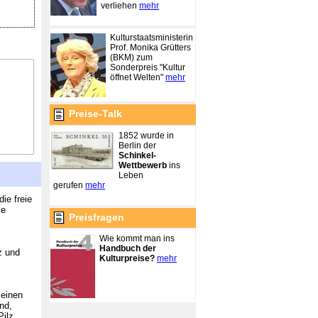
verliehen
mehr
Kulturstaatsministerin
Prof. Monika Grütters
(BKM) zum
Sonderpreis "Kultur
öffnet Welten"
mehr
Preise-Talk
1852 wurde in
Berlin der
Schinkel-
Wettbewerb
ins
Leben
gerufen
mehr
ie freie
ie
Preisfragen
Wie kommt man ins
Handbuch der
z und
Kulturpreise?
mehr
 einen
nd,
Pilz