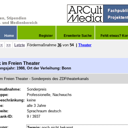
Home
Register
Erweiterte Suche
Fehlt etwas? Kor
<<
>>
Letzte
Fördermaßnahme
36
von
54
|
Theater
k im Freien Theater
ngsjahr: 1988, Ort der Verleihung: Bonn
 im Freien Theater - Sonderpreis des ZDFtheaterkanals
rmaßnahme:
Sonderpreis
uppe:
Professionelle, Nachwuchs
beschränkung:
keine
e:
alle 3 Jahre
eite:
Sprachraum deutsch
ank-ID:
9 / 3937
hung:
Termin:
noch nicht bekannt.