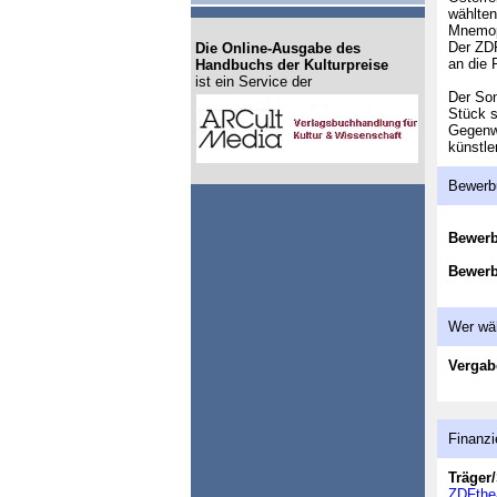
wählten
Mnemopa
Der ZDF
Die Online-Ausgabe des
an die 
Handbuchs der Kulturpreise
ist ein Service der
Der Son
Stück s
Gegenwa
künstle
Bewerb
Bewer
Bewerb
Wer wä
Vergab
Finanzi
Träger/
ZDFthe