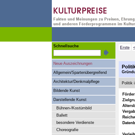
Schnellsuche
Erste
Neue Auszeichnungen
Politi
Gründu
Allgemein/Spartenübergreifend
Architektur/Denkmalpflege
Politik
Bildende Kunst
Förde
Darstellende Kunst
Zielgr
Alters
Bühnen-/Kostümbild
Vergab
Ballett
Reichw
besondere Verdienste
Datenb
Choreografie
Verlei