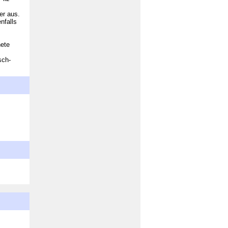
er aus.
nfalls
nete
sch-