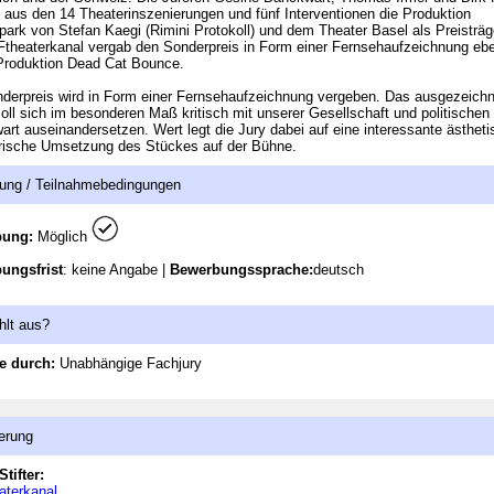
 aus den 14 Theaterinszenierungen und fünf Interventionen die Produktion
rk von Stefan Kaegi (Rimini Protokoll) und dem Theater Basel als Preisträg
theaterkanal vergab den Sonderpreis in Form einer Fernsehaufzeichnung ebe
Produktion Dead Cat Bounce.
derpreis wird in Form einer Fernsehaufzeichnung vergeben. Das ausgezeich
oll sich im besonderen Maß kritisch mit unserer Gesellschaft und politischen
rt auseinandersetzen. Wert legt die Jury dabei auf eine interessante ästheti
rische Umsetzung des Stückes auf der Bühne.
ung / Teilnahmebedingungen
bung:
Möglich
ungsfrist
: keine Angabe |
Bewerbungssprache:
deutsch
hlt aus?
e durch:
Unabhängige Fachjury
erung
Stifter:
aterkanal