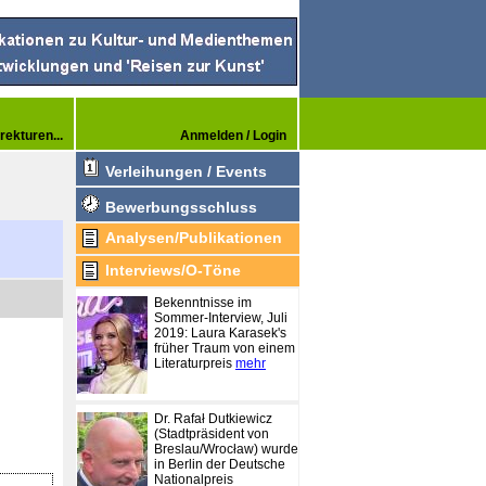
rekturen...
Anmelden / Login
Verleihungen / Events
Bewerbungsschluss
Analysen/Publikationen
Interviews/O-Töne
Bekenntnisse im
Sommer-Interview, Juli
2019: Laura Karasek's
früher Traum von einem
Literaturpreis
mehr
Dr. Rafał Dutkiewicz
(Stadtpräsident von
Breslau/Wrocław) wurde
in Berlin der Deutsche
Nationalpreis