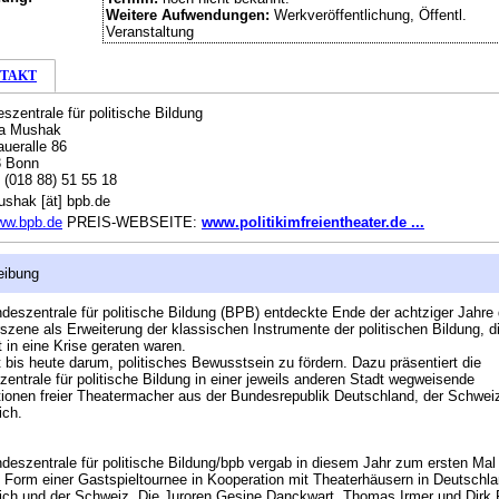
Weitere Aufwendungen:
Werkveröffentlichung, Öffentl.
Veranstaltung
TAKT
szentrale für politische Bildung
na Mushak
ueralle 86
3 Bonn
:
(018 88) 51 55 18
shak [ät] bpb.de
ww.bpb.de
PREIS-WEBSEITE:
www.politikimfreientheater.de ...
eibung
deszentrale für politische Bildung (BPB) entdeckte Ende der achtziger Jahre d
szene als Erweiterung der klassischen Instrumente der politischen Bildung, d
it in eine Krise geraten waren.
 bis heute darum, politisches Bewusstsein zu fördern. Dazu präsentiert die
entrale für politische Bildung in einer jeweils anderen Stadt wegweisende
ionen freier Theatermacher aus der Bundesrepublik Deutschland, der Schwei
ich.
deszentrale für politische Bildung/bpb vergab in diesem Jahr zum ersten Mal
n Form einer Gastspieltournee in Kooperation mit Theaterhäusern in Deutschla
ich und der Schweiz. Die Juroren Gesine Danckwart, Thomas Irmer und Dirk 